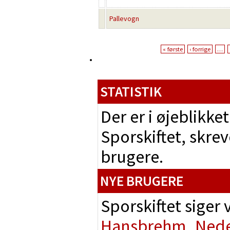
Pallevogn
« første
‹ forrige
…
STATISTIK
Der er i øjeblikk
Sporskiftet, skrev
brugere.
NYE BRUGERE
Sporskiftet siger
Hansbrehm
Nede