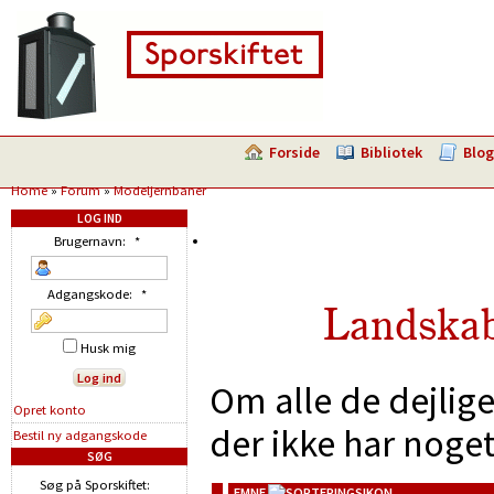
Forside
Bibliotek
Blog
Home
»
Forum
»
Modeljernbaner
LOG IND
Brugernavn:
*
Adgangskode:
*
Landskab
Husk mig
Om alle de dejlig
Opret konto
der ikke har noge
Bestil ny adgangskode
SØG
Søg på Sporskiftet:
EMNE