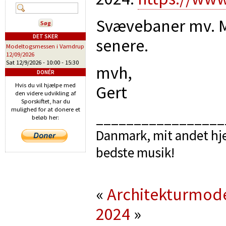
Svævebaner mv. 
DET SKER
senere.
Modeltogsmessen i Vamdrup
12/09/2026
Sat 12/9/2026 -
10:00
-
15:30
mvh,
DONÉR
Hvis du vil hjælpe med
Gert
den videre udvikling af
Sporskiftet, har du
mulighed for at donere et
_________________
beløb her:
Danmark, mit andet hje
bedste musik!
«
Architekturmode
2024
»