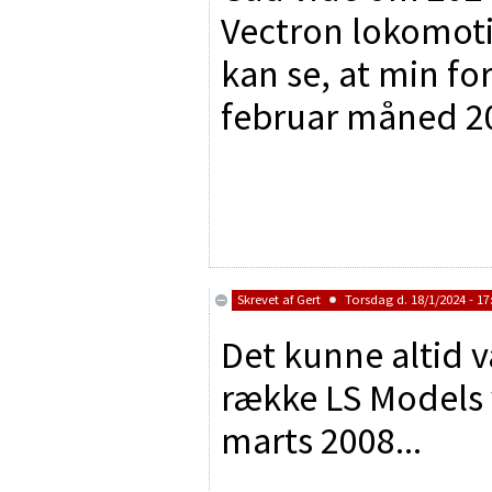
Vectron lokomot
kan se, at min for
februar måned 
Skrevet af
Gert
Torsdag d. 18/1/2024 - 17
Det kunne altid v
række LS Models v
marts 2008...