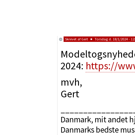
Skrevet af
Gert
Torsdag d. 18/1/2024 - 12
Modeltogsnyhed
2024:
https://ww
mvh,
Gert
________________
Danmark, mit andet hj
Danmarks bedste mus