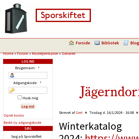
Forside
Bibliotek
Blog
Home
»
Forum
»
Modeljernbaner
»
Generelt
LOG IND
Brugernavn:
*
Adgangskode:
*
Jägerndor
Husk mig
Skrevet af
Gert
Tirsdag d. 16/1/2024 - 16:08
Opret konto
Winterkatalog
Bestil ny adgangskode
SØG
2024:
https://ww
Søg på Sporskiftet: