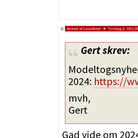
Skrevet af
LasseSteen
Torsdag d. 18/1/20
Gert
skrev:
Modeltogsnyhe
2024:
https://w
mvh,
Gert
Gad vide om 2024 