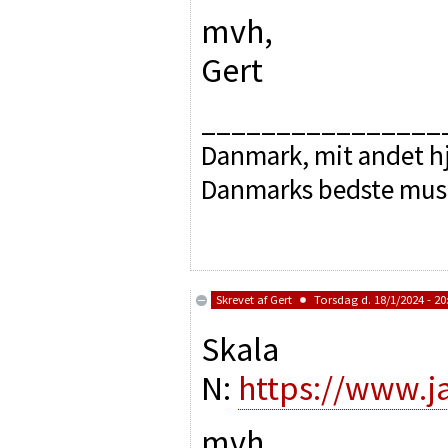
mvh,
Gert
________________
Danmark, mit andet hj
Danmarks bedste mus
Skrevet af
Gert
Torsdag d. 18/1/2024 - 20
Skala
N:
https://www.j
mvh,