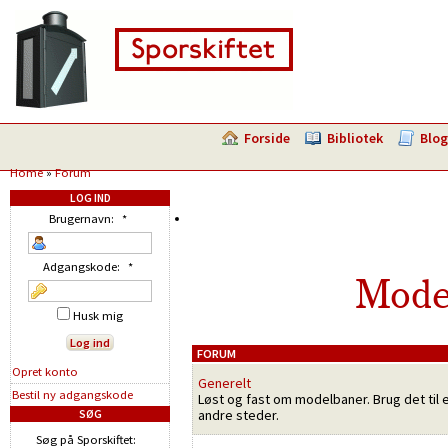
Forside
Bibliotek
Blog
Home
»
Forum
LOG IND
Brugernavn:
*
Adgangskode:
*
Mode
Husk mig
FORUM
Opret konto
Generelt
Bestil ny adgangskode
Løst og fast om modelbaner. Brug det til 
andre steder.
SØG
Søg på Sporskiftet: