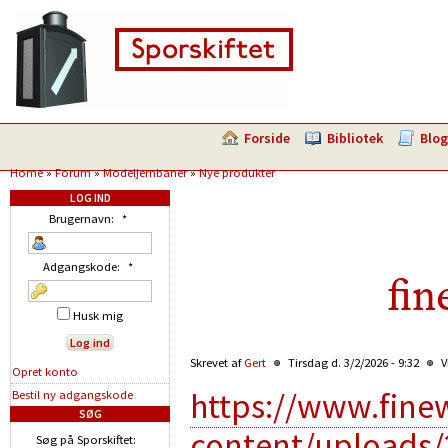
Forside
Bibliotek
Blog
Home
»
Forum
»
Modeljernbaner
»
Nye produkter
LOG IND
Brugernavn:
*
Adgangskode:
*
fi
Husk mig
Skrevet af
Gert
Tirsdag d. 3/2/2026 - 9:32
V
Opret konto
https://www.fine
Bestil ny adgangskode
SØG
content/uploads/
Søg på Sporskiftet: