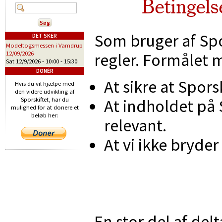
Betingels
Som bruger af Spo
DET SKER
Modeltogsmessen i Vamdrup
regler. Formålet m
12/09/2026
Sat 12/9/2026 -
10:00
-
15:30
DONÉR
At sikre at Sporsk
Hvis du vil hjælpe med
den videre udvikling af
At indholdet på S
Sporskiftet, har du
mulighed for at donere et
beløb her:
relevant.
At vi ikke bryder
En stor del af del