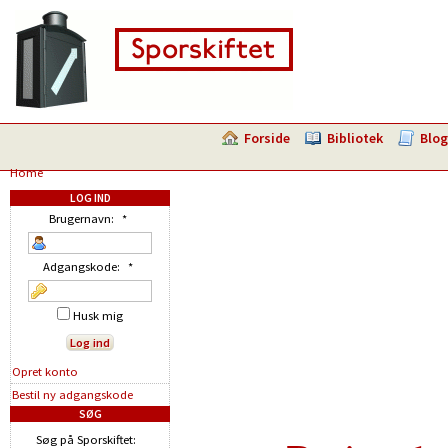
Forside
Bibliotek
Blog
Home
LOG IND
Brugernavn:
*
Adgangskode:
*
Husk mig
Opret konto
Bestil ny adgangskode
SØG
Søg på Sporskiftet: