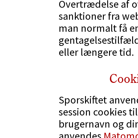
Overtrædelse af 
sanktioner fra web
man normalt få en
gentagelsestilfæl
eller længere tid.
Cooki
Sporskiftet anven
session cookies ti
brugernavn og din
anvendes
Matom