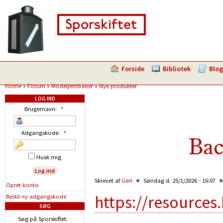
Forside
Bibliotek
Blog
Home
»
Forum
»
Modeljernbaner
»
Nye produkter
LOG IND
Brugernavn:
*
Adgangskode:
*
Ba
Husk mig
Skrevet af
Gert
Søndag d. 25/1/2026 - 16:07
Opret konto
https://resource
Bestil ny adgangskode
SØG
Søg på Sporskiftet: