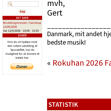
mvh,
Gert
DET SKER
Modeltogsmessen i Vamdrup
_________________
12/09/2026
Sat 12/9/2026 -
10:00
-
15:30
Danmark, mit andet hje
DONÉR
bedste musik!
Hvis du vil hjælpe med
den videre udvikling af
Sporskiftet, har du
mulighed for at donere et
beløb her:
«
Rokuhan 2026
F
STATISTIK