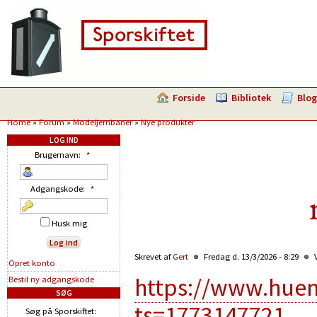
Forside
Bibliotek
Blog
Home
»
Forum
»
Modeljernbaner
»
Nye produkter
LOG IND
Brugernavn:
*
Adgangskode:
*
Husk mig
Skrevet af
Gert
Fredag d. 13/3/2026 - 8:29
V
Opret konto
https://www.hue
Bestil ny adgangskode
SØG
ts=1773147721
Søg på Sporskiftet: