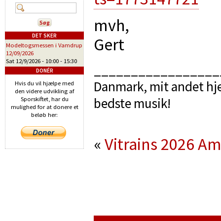
mvh,
DET SKER
Gert
Modeltogsmessen i Vamdrup
12/09/2026
Sat 12/9/2026 -
10:00
-
15:30
_________________
DONÉR
Danmark, mit andet hje
Hvis du vil hjælpe med
den videre udvikling af
bedste musik!
Sporskiftet, har du
mulighed for at donere et
beløb her:
«
Vitrains 2026
Ami