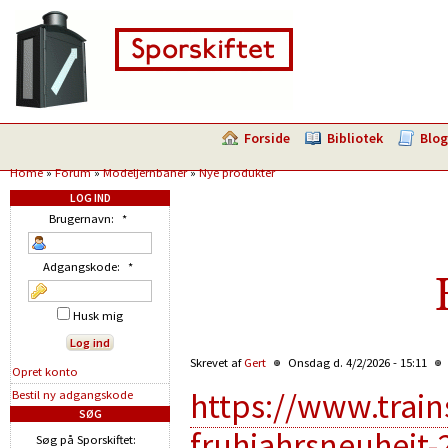
Forside
Bibliotek
Blog
Home
»
Forum
»
Modeljernbaner
»
Nye produkter
LOG IND
Brugernavn:
*
Adgangskode:
*
Husk mig
Skrevet af
Gert
Onsdag d. 4/2/2026 - 15:11
Opret konto
https://www.trai
Bestil ny adgangskode
SØG
fruhjahrsneuheit
Søg på Sporskiftet: