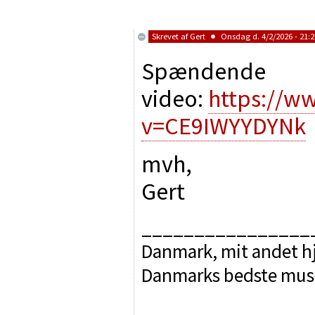
Skrevet af
Gert
Onsdag d. 4/2/2026 - 21:2
Spændende
video:
https://w
v=CE9IWYYDYNk
mvh,
Gert
________________
Danmark, mit andet hj
Danmarks bedste mus