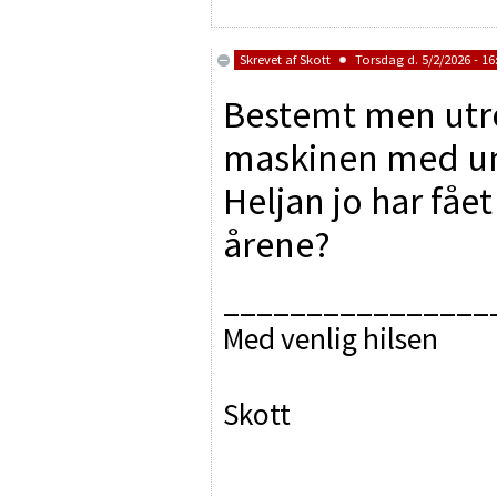
Skrevet af
Skott
Torsdag d. 5/2/2026 - 16
Bestemt men utro
maskinen med uni
Heljan jo har få
årene?
________________
Med venlig hilsen
Skott