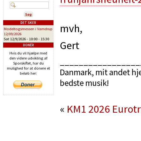
DET SKER
mvh,
Modeltogsmessen i Vamdrup
12/09/2026
Sat 12/9/2026 -
10:00
-
15:30
Gert
DONÉR
Hvis du vil hjælpe med
den videre udvikling af
_________________
Sporskiftet, har du
mulighed for at donere et
Danmark, mit andet hje
beløb her:
bedste musik!
«
KM1 2026
Eurot