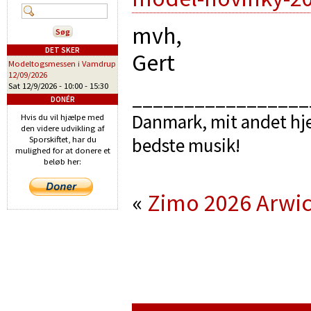
mvh,
DET SKER
Gert
Modeltogsmessen i Vamdrup
12/09/2026
Sat 12/9/2026 -
10:00
-
15:30
_________________
DONÉR
Danmark, mit andet hje
Hvis du vil hjælpe med
den videre udvikling af
bedste musik!
Sporskiftet, har du
mulighed for at donere et
beløb her:
«
Zimo 2026
Arwi