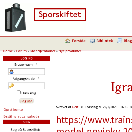
Forside
Bibliotek
Blog
Home
»
Forum
»
Modeljernbaner
»
Nye produkter
LOG IND
Brugernavn:
*
Adgangskode:
*
Igr
Husk mig
Skrevet af
Gert
Torsdag d. 29/1/2026 - 16:35
Opret konto
https://www.trai
Bestil ny adgangskode
SØG
model-novinky-2
Søg på Sporskiftet: