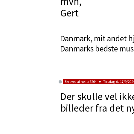
mvh,
Gert
________________
Danmark, mit andet hj
Danmarks bedste mus
Skrevet af
neller8264
Tirsdag d. 17/9/2024
Der skulle vel ik
billeder fra det 