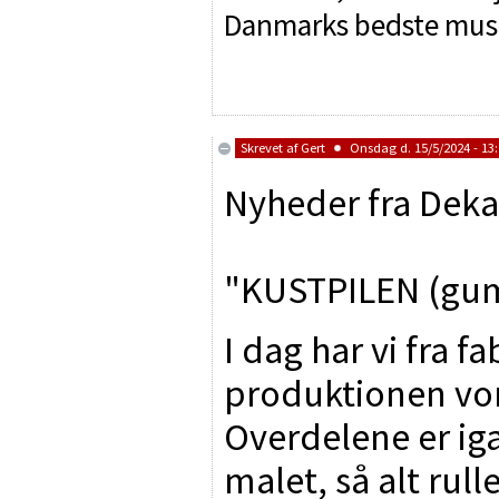
Danmarks bedste mus
Skrevet af
Gert
Onsdag d. 15/5/2024 - 13
Nyheder fra Deka
"KUSTPILEN (gu
I dag har vi fra 
produktionen vo
Overdelene er ig
malet, så alt rull