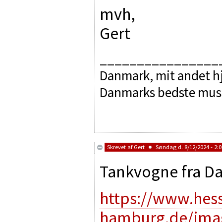
mvh,
Gert
________________
Danmark, mit andet hj
Danmarks bedste mus
Skrevet af
Gert
Søndag d. 8/12/2024 - 2:0
Tankvogne fra Da
https://www.hes
hamburg.de/ima