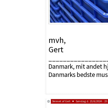
mvh,
Gert
________________
Danmark, mit andet hj
Danmarks bedste mus
Skrevet af
Gert
Søndag d. 23/6/2024 - 23