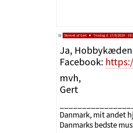
Skrevet af
Gert
Tirsdag d. 17/9/2024 - 19:
Ja, Hobbykæden o
Facebook:
https
mvh,
Gert
________________
Danmark, mit andet hj
Danmarks bedste mus