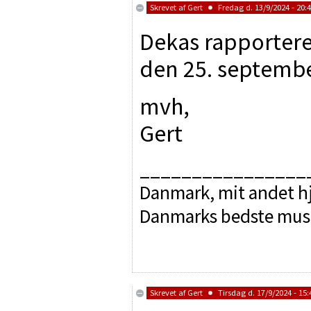
Skrevet af
Gert
Fredag d. 13/9/2024 - 20:
Dekas rapporterer
den 25. septembe
mvh,
Gert
________________
Danmark, mit andet hj
Danmarks bedste mus
Skrevet af
Gert
Tirsdag d. 17/9/2024 - 15: