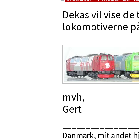
Dekas vil vise de
lokomotiverne p
mvh,
Gert
________________
Danmark, mit andet hj