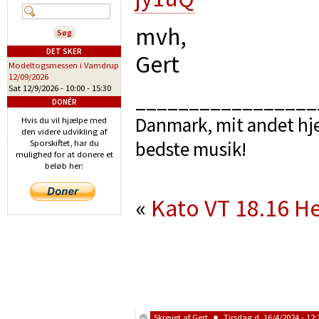
mvh,
DET SKER
Gert
Modeltogsmessen i Vamdrup
12/09/2026
Sat 12/9/2026 -
10:00
-
15:30
_________________
DONÉR
Danmark, mit andet hje
Hvis du vil hjælpe med
den videre udvikling af
bedste musik!
Sporskiftet, har du
mulighed for at donere et
beløb her:
«
Kato VT 18.16
He
Skrevet af
Gert
Tirsdag d. 16/4/2024 - 12: