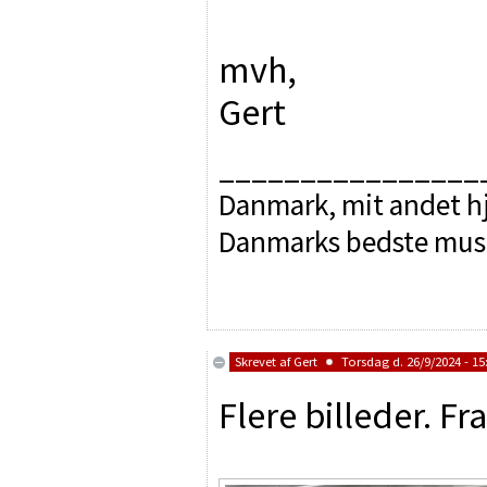
mvh,
Gert
________________
Danmark, mit andet hj
Danmarks bedste mus
Skrevet af
Gert
Torsdag d. 26/9/2024 - 15
Flere billeder. 