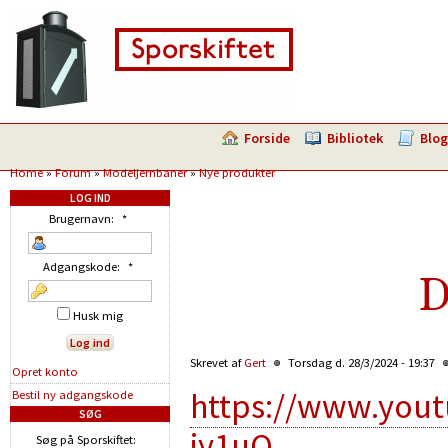
Forside
Bibliotek
Blog
Home
»
Forum
»
Modeljernbaner
»
Nye produkter
LOG IND
Brugernavn:
*
Adgangskode:
*
D
Husk mig
Skrevet af
Gert
Torsdag d. 28/3/2024 - 19:37
Opret konto
https://www.you
Bestil ny adgangskode
SØG
jy1uQ
Søg på Sporskiftet: