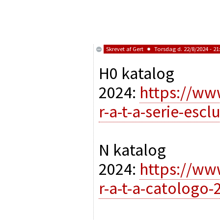
Skrevet af
Gert
Torsdag d. 22/8/2024 - 21
H0 katalog
2024:
https://ww
r-a-t-a-serie-esc
N katalog
2024:
https://ww
r-a-t-a-catologo