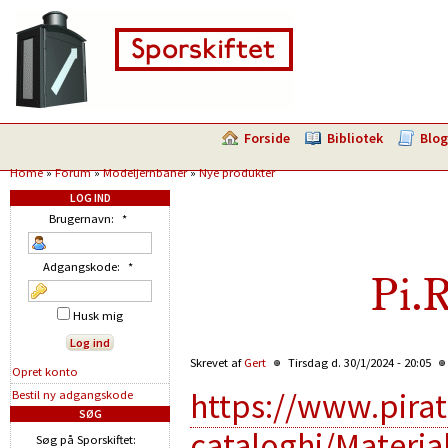
Forside
Bibliotek
Blog
Home
»
Forum
»
Modeljernbaner
»
Nye produkter
LOG IND
Brugernavn:
*
Adgangskode:
*
Pi.
Husk mig
Skrevet af
Gert
Tirsdag d. 30/1/2024 - 20:05
Opret konto
https://www.pirat
Bestil ny adgangskode
SØG
cataloghi/Materia
Søg på Sporskiftet: