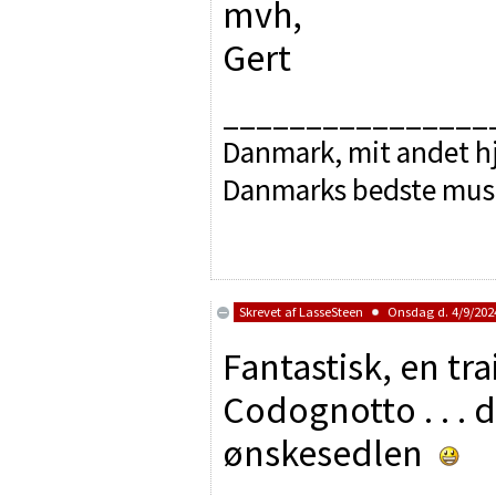
mvh,
Gert
________________
Danmark, mit andet hj
Danmarks bedste mus
Skrevet af
LasseSteen
Onsdag d. 4/9/2024
Fantastisk, en tra
Codognotto . . . 
ønskesedlen