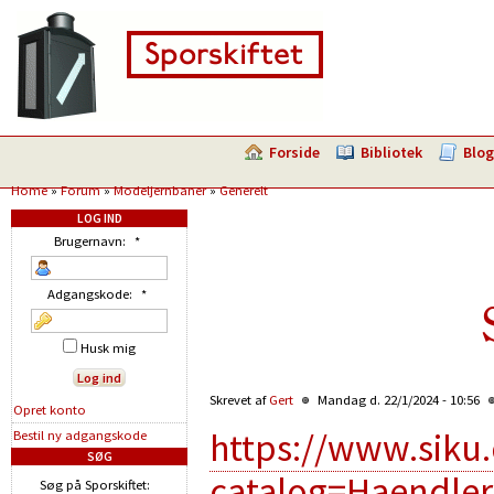
Forside
Bibliotek
Blog
Home
»
Forum
»
Modeljernbaner
»
Generelt
LOG IND
Brugernavn:
*
Adgangskode:
*
Husk mig
Skrevet af
Gert
Mandag d. 22/1/2024 - 10:56
Opret konto
https://www.siku
Bestil ny adgangskode
SØG
catalog=Haendler
Søg på Sporskiftet: