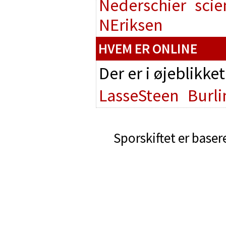
Nederschier
scie
NEriksen
HVEM ER ONLINE
Der er i øjeblikke
LasseSteen
Burl
Sporskiftet er baser