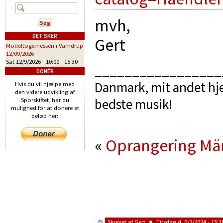
mvh,
DET SKER
Gert
Modeltogsmessen i Vamdrup
12/09/2026
Sat 12/9/2026 -
10:00
-
15:30
_________________
DONÉR
Danmark, mit andet hje
Hvis du vil hjælpe med
den videre udvikling af
bedste musik!
Sporskiftet, har du
mulighed for at donere et
beløb her:
«
Oprangering
Mär
Skrevet af
Gert
Tirsdag d. 6/2/2024 - 13:1