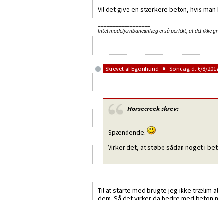
Vil det give en stærkere beton, hvis man
__________________
Intet modeljernbaneanlæg er så perfekt, at det ikke giv
Skrevet af
Egonhund
Søndag d. 6/8/2017
Horsecreek
skrev:
Spændende.
Virker det, at støbe sådan noget i bet
Til at starte med brugte jeg ikke trælim
dem. Så det virker da bedre med beton 