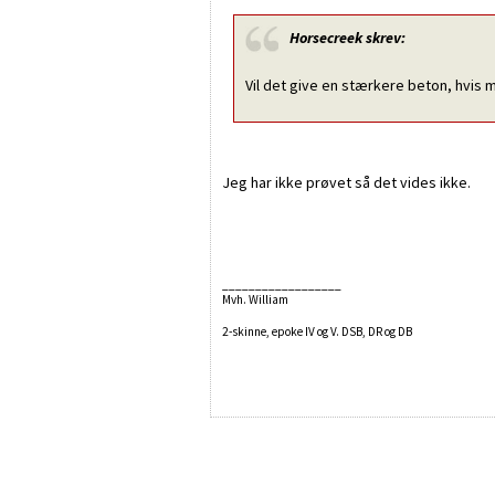
Horsecreek
skrev:
Vil det give en stærkere beton, hvis
Jeg har ikke prøvet så det vides ikke.
__________________
Mvh. William
2-skinne, epoke IV og V. DSB, DR og DB