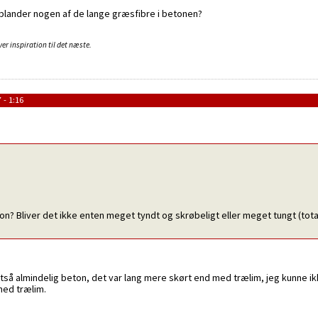
 blander nogen af de lange græsfibre i betonen?
er inspiration til det næste.
 - 1:16
on? Bliver det ikke enten meget tyndt og skrøbeligt eller meget tungt (totalt 
 altså almindelig beton, det var lang mere skørt end med trælim, jeg kunne
med trælim.