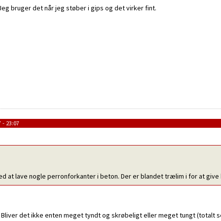
 Jeg bruger det når jeg støber i gips og det virker fint.
 - 23:07
 at lave nogle perronforkanter i beton. Der er blandet trælim i for at give
Bliver det ikke enten meget tyndt og skrøbeligt eller meget tungt (totalt set