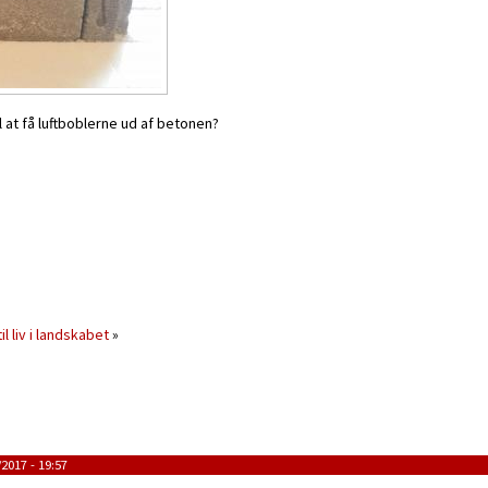
l at få luftboblerne ud af betonen?
il liv i landskabet
»
2017 - 19:57