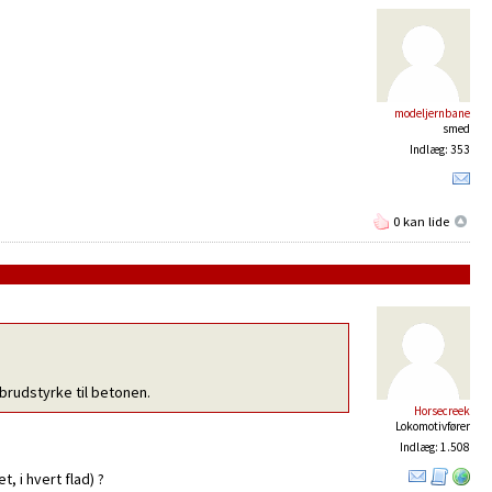
modeljernbane
smed
Indlæg: 353
0 kan lide
 brudstyrke til betonen.
Horsecreek
Lokomotivfører
Indlæg: 1.508
, i hvert flad) ?