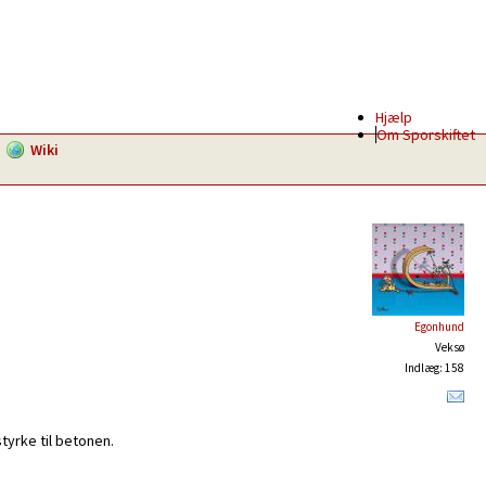
Hjælp
Om Sporskiftet
Wiki
Egonhund
Veksø
Indlæg: 158
tyrke til betonen.