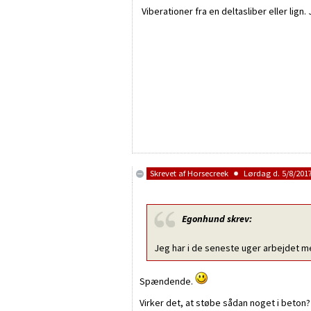
Viberationer fra en deltasliber eller lign.
Skrevet af
Horsecreek
Lørdag d. 5/8/2017
Egonhund
skrev:
Jeg har i de seneste uger arbejdet med
Spændende.
Virker det, at støbe sådan noget i beton? 