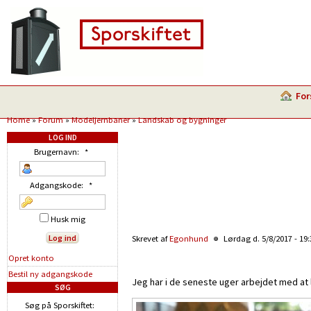
For
Home
»
Forum
»
Modeljernbaner
»
Landskab og bygninger
LOG IND
Brugernavn:
*
Adgangskode:
*
Husk mig
Skrevet af
Egonhund
Lørdag d. 5/8/2017 - 19
Opret konto
Bestil ny adgangskode
Jeg har i de seneste uger arbejdet med at l
SØG
Søg på Sporskiftet: