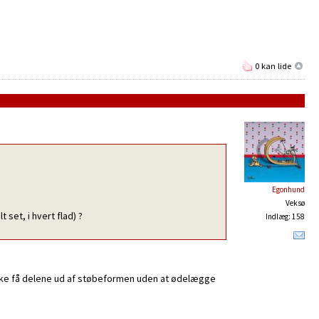
0 kan lide
Egonhund
Veksø
set, i hvert flad) ?
Indlæg: 158
 ikke få delene ud af støbeformen uden at ødelægge