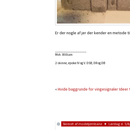
Er der nogle af jer der kender en metode ti
__________________
Mvh. William
2-skinne, epoke IV og V. DSB, DR og DB
«
Hvide baggrunde for vingesignaler
Ideer t
Skrevet af
modeljernbane
Lørdag d. 5/8/