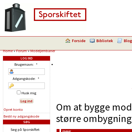
Forside
Bibliotek
Blog
Home
»
Forum
»
Modeljernbaner
LOG IND
Brugernavn:
*
Adgangskode:
*
Husk mig
Om at bygge model
Opret konto
større ombygninge
Bestil ny adgangskode
SØG
Søg på Sporskiftet:
EMNE