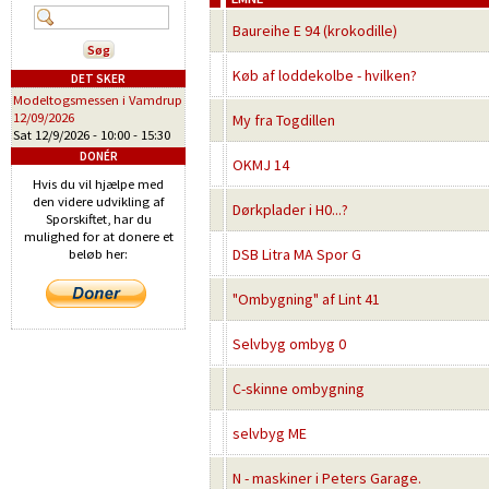
Baureihe E 94 (krokodille)
Køb af loddekolbe - hvilken?
DET SKER
Modeltogsmessen i Vamdrup
12/09/2026
My fra Togdillen
Sat 12/9/2026 -
10:00
-
15:30
DONÉR
OKMJ 14
Hvis du vil hjælpe med
den videre udvikling af
Dørkplader i H0...?
Sporskiftet, har du
mulighed for at donere et
DSB Litra MA Spor G
beløb her:
"Ombygning" af Lint 41
Selvbyg ombyg 0
C-skinne ombygning
selvbyg ME
N - maskiner i Peters Garage.