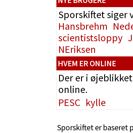
NYE BRUGERE
Sporskiftet siger
Hansbrehm
Nede
scientistsloppy
J
NEriksen
HVEM ER ONLINE
Der er i øjeblikke
online.
PESC
kylle
Sporskiftet er baseret 