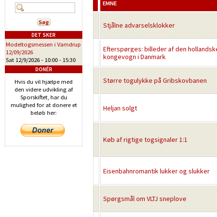
EMNE
Stjålne advarselsklokker
DET SKER
Modeltogsmessen i Vamdrup
Efterspørges: billeder af den hollandsk
12/09/2026
kongevogn i Danmark
Sat 12/9/2026 -
10:00
-
15:30
DONÉR
Større togulykke på Gribskovbanen
Hvis du vil hjælpe med
den videre udvikling af
Sporskiftet, har du
mulighed for at donere et
Heljan solgt
beløb her:
Køb af rigtige togsignaler 1:1
Eisenbahnromantik lukker og slukker
Spørgsmål om VLTJ sneplove