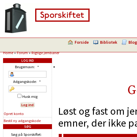
Forside
Bibliotek
Blog
Home
»
Forum
»
Rigtige jernbaner
LOG IND
Brugernavn:
*
Adgangskode:
*
G
Husk mig
Løst og fast om je
Opret konto
emner, der ikke p
Bestil ny adgangskode
SØG
Søg på Sporskiftet: