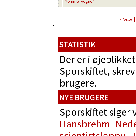
”lomme- vogne”
« første
STATISTIK
Der er i øjeblikk
Sporskiftet, skrev
brugere.
NYE BRUGERE
Sporskiftet siger
Hansbrehm
Nede
scientistsloppy
J