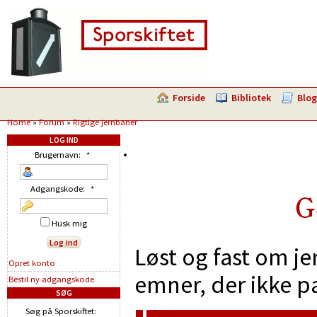
Forside
Bibliotek
Blog
Home
»
Forum
»
Rigtige jernbaner
LOG IND
Brugernavn:
*
Adgangskode:
*
G
Husk mig
Løst og fast om je
Opret konto
emner, der ikke p
Bestil ny adgangskode
SØG
Søg på Sporskiftet: