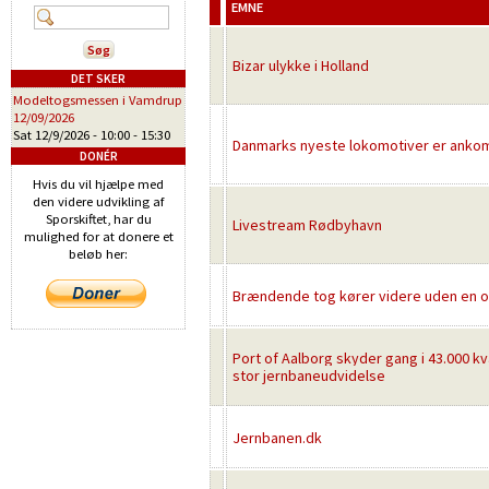
EMNE
Bizar ulykke i Holland
DET SKER
Modeltogsmessen i Vamdrup
12/09/2026
Sat 12/9/2026 -
10:00
-
15:30
Danmarks nyeste lokomotiver er ank
DONÉR
Hvis du vil hjælpe med
den videre udvikling af
Sporskiftet, har du
Livestream Rødbyhavn
mulighed for at donere et
beløb her:
Brændende tog kører videre uden en 
Port of Aalborg skyder gang i 43.000 k
stor jernbaneudvidelse
Jernbanen.dk