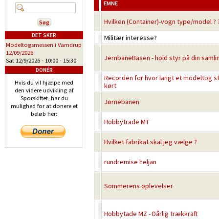
EMNE
Hvilken (Container)-vogn type/model ? ?
DET SKER
Militær interesse?
Modeltogsmessen i Vamdrup
12/09/2026
JernbaneBasen - hold styr på din samli
Sat 12/9/2026 -
10:00
-
15:30
DONÉR
Recorden for hvor langt et modeltog st
Hvis du vil hjælpe med
kørt
den videre udvikling af
Sporskiftet, har du
Jørnebanen
mulighed for at donere et
beløb her:
Hobbytrade MT
Hvilket fabrikat skal jeg vælge ?
rundremise heljan
Sommerens oplevelser
Hobbytade MZ - Dårlig trækkraft