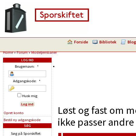
Forside
Bibliotek
Blog
Home
»
Forum
»
Modeljernbaner
LOG IND
Brugernavn:
*
Adgangskode:
*
Husk mig
Løst og fast om m
Opret konto
ikke passer andre 
Bestil ny adgangskode
SØG
Søg på Sporskiftet: