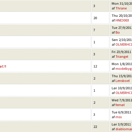
Mon 31/10/20
3
af
Thrane
Thu 20/10/201
20
af
HNE3003
Tue 27/9/2011
7
af
Bo
Søn 2/10/2011
1
af
OLIVERHC
Fri 23/9/2011 
3
af
Triangel
Mon 1/8/2011
t !!
12
af
modelbyg
Thu 15/9/2011
2
af
Lensboel
Lør 10/9/2011
1
af
OLIVERHC
Wed 7/9/2011
2
af
femøl
Tue 6/9/2011 
3
af
mss
Lør 3/9/2011 
22
af
diabloma