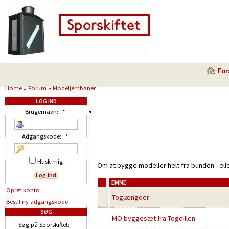
For
Home
»
Forum
»
Modeljernbaner
LOG IND
Brugernavn:
*
Adgangskode:
*
Husk mig
Om at bygge modeller helt fra bunden - ell
EMNE
Opret konto
Toglængder
Bestil ny adgangskode
SØG
MO byggesæt fra Togdillen
Søg på Sporskiftet: