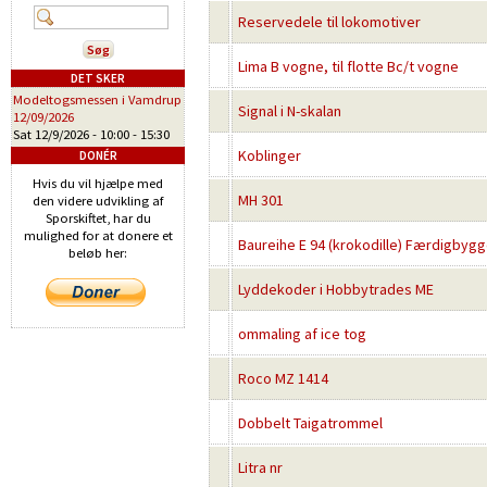
Reservedele til lokomotiver
Lima B vogne, til flotte Bc/t vogne
DET SKER
Modeltogsmessen i Vamdrup
Signal i N-skalan
12/09/2026
Sat 12/9/2026 -
10:00
-
15:30
Koblinger
DONÉR
Hvis du vil hjælpe med
MH 301
den videre udvikling af
Sporskiftet, har du
mulighed for at donere et
Baureihe E 94 (krokodille) Færdigbygge
beløb her:
Lyddekoder i Hobbytrades ME
ommaling af ice tog
Roco MZ 1414
Dobbelt Taigatrommel
Litra nr