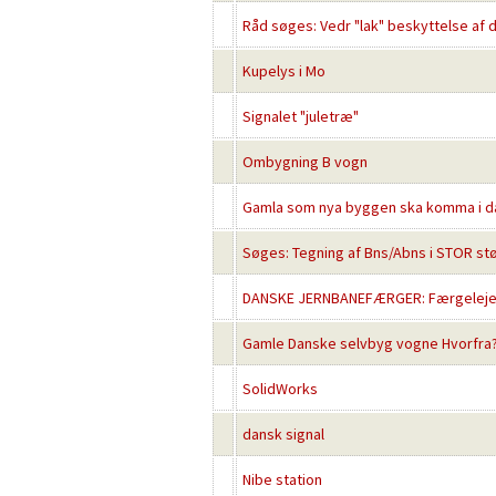
Råd søges: Vedr "lak" beskyttelse af 
Kupelys i Mo
Signalet "juletræ"
Ombygning B vogn
Gamla som nya byggen ska komma i da
Søges: Tegning af Bns/Abns i STOR st
DANSKE JERNBANEFÆRGER: Færgelejer,
Gamle Danske selvbyg vogne Hvorfra
SolidWorks
dansk signal
Nibe station