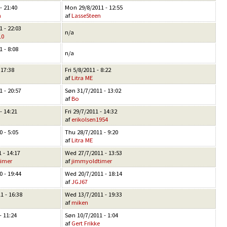
- 21:40
Mon 29/8/2011 - 12:55
n
af
LasseSteen
 - 22:03
n/a
10
 - 8:08
n/a
 17:38
Fri 5/8/2011 - 8:22
af
Litra ME
 - 20:57
Søn 31/7/2011 - 13:02
af
Bo
- 14:21
Fri 29/7/2011 - 14:32
af
erikolsen1954
 - 5:05
Thu 28/7/2011 - 9:20
af
Litra ME
 - 14:17
Wed 27/7/2011 - 13:53
imer
af
jimmyoldtimer
 - 19:44
Wed 20/7/2011 - 18:14
af
JGJ67
1 - 16:38
Wed 13/7/2011 - 19:33
af
miken
- 11:24
Søn 10/7/2011 - 1:04
af
Gert Frikke