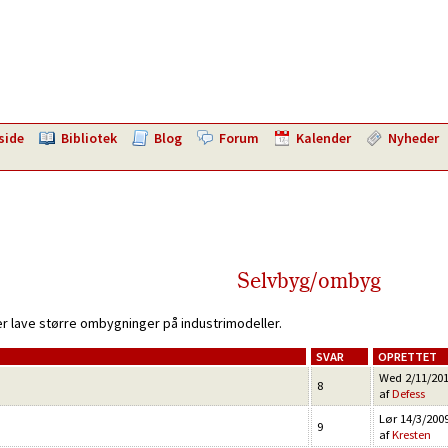
side
Bibliotek
Blog
Forum
Kalender
Nyheder
Selvbyg/ombyg
er lave større ombygninger på industrimodeller.
SVAR
OPRETTET
Wed 2/11/201
8
af
Defess
Lør 14/3/2009
9
af
Kresten