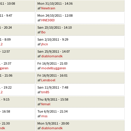
11 - 10:08
Mon 31/10/2011 - 14:36
af
Newtrain
1 - 9:47
Mon 24/10/2011 - 12:08
af
HNE3003
 - 20:24
Søn 23/10/2011 - 14:10
af
Bo
 - 8:09
Søn 2/10/2011 - 9:29
12
af
jhcn
- 12:57
Søn 25/9/2011 - 14:07
af
diablomandk
 - 23:37
Fri 16/9/2011 - 21:03
geren
af
modelbyggeren
 - 21:06
Fri 16/9/2011 - 16:01
af
Lensboel
 - 19:22
Søn 11/9/2011 - 7:48
12
af
trn85
 - 9:15
Thu 8/9/2011 - 15:58
af
femøl
- 16:58
Tue 6/9/2011 - 21:34
af
mss
- 21:30
Mon 5/9/2011 - 20:00
ndk
af
diablomandk