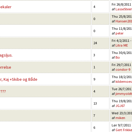
Fri 26/8/2011 
dekaler
4
af
LasseStee
Thu 25/8/2011
0
af
Hansen20
Thu 11/8/2011
0
af
peter
Fri 4/2/2011 -
24
af
Litra ME
Thu 30/6/2011
gsljus.
3
af
Bo
Fri 29/7/2011 
ørrelse
1
af
condor-9
Thu 18/2/2010
 Kaj +Skibe og Både
9
af
kildemoes
Tue 26/7/2011
????
4
af
jimmyoldt
Thu 19/8/2010
13
af
JGJ67
Wed 23/3/201
7
af
miken
Lør 9/7/2011 
6
af
Gert Frikke