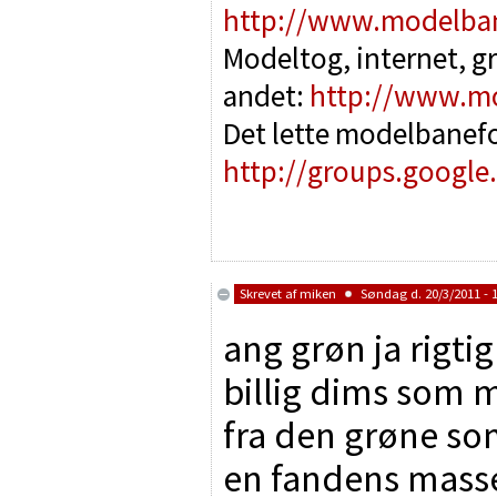
http://www.modelba
Modeltog, internet, g
andet:
http://www.m
Det lette modelbanef
http://groups.google
Skrevet af
miken
Søndag d. 20/3/2011 - 
ang grøn ja rigtig
billig dims som m
fra den grøne som
en fandens masse