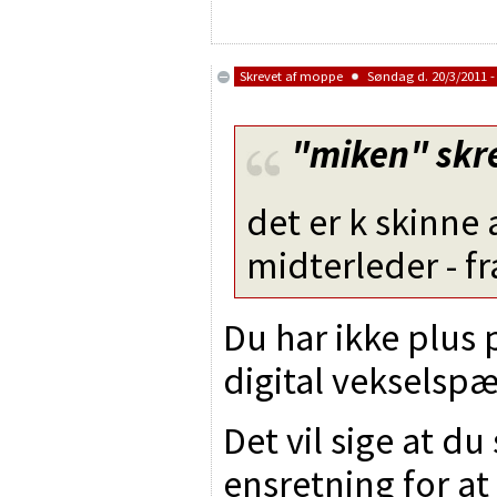
Skrevet af
moppe
Søndag d. 20/3/2011 -
"miken"
skr
det er k skinne 
midterleder - f
Du har ikke plus
digital vekselsp
Det vil sige at du
ensretning for at 