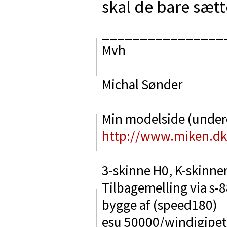
skal de bare sætt
________________
Mvh
Michal Sønder
Min modelside (unde
http://www.miken.dk
3-skinne H0, K-skinne
Tilbagemelling via s-8
bygge af (speed180)
esu 50000/windigipet