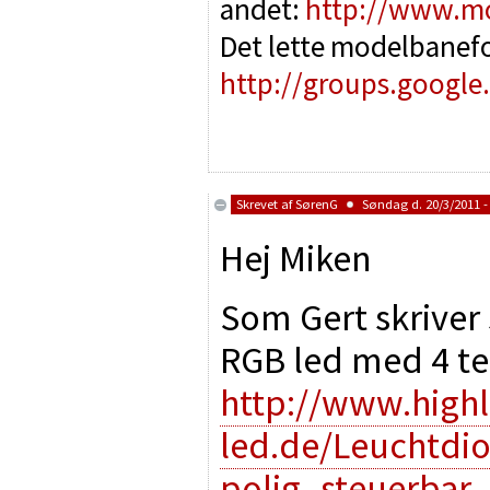
andet:
http://www.m
Det lette modelbanef
http://groups.google
Skrevet af
SørenG
Søndag d. 20/3/2011 -
Hej Miken
Som Gert skriver 
RGB led med 4 te
http://www.highl
led.de/Leuchtd
polig_steuerbar