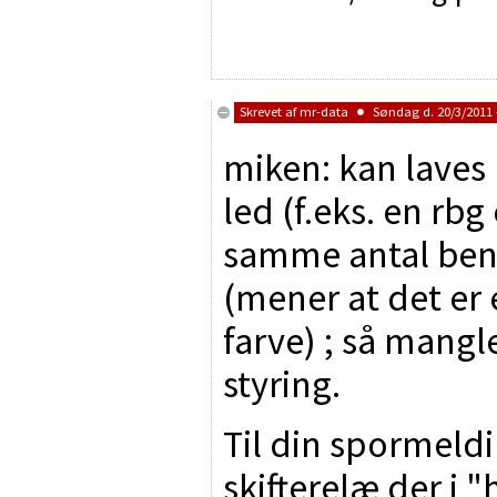
Skrevet af
mr-data
Søndag d. 20/3/2011 
miken: kan laves 
led (f.eks. en rbg
samme antal ben 
(mener at det er 
farve) ; så mangle
styring.
Til din spormeld
skifterelæ der i "h