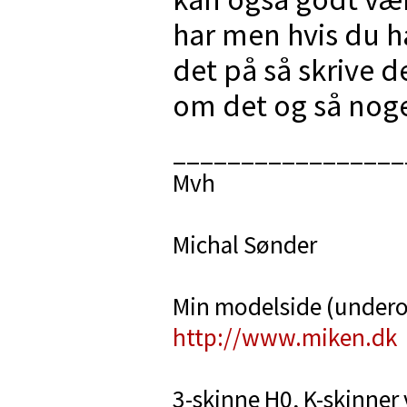
har men hvis du 
det på så skrive d
om det og så nog
_________________
Mvh
Michal Sønder
Min modelside (under
http://www.miken.dk
3-skinne H0, K-skinner