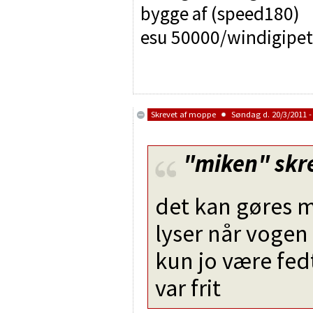
bygge af (speed180)
esu 50000/windigipet
Skrevet af
moppe
Søndag d. 20/3/2011 -
"miken"
skr
det kan gøres m
lyser når vogen
kun jo være fedt
var frit