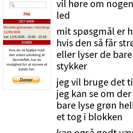
vil høre om nogen
led
DET SKER
mit spøsgmål er hv
Modeltogsmessen i Vamdrup
12/09/2026
Sat 12/9/2026 -
10:00
-
15:30
hvis den så får st
DONÉR
Hvis du vil hjælpe med
eller lyser de bare
den videre udvikling af
Sporskiftet, har du
stykker
mulighed for at donere et
beløb her:
jeg vil bruge det t
jeg kan se om der 
bare lyse grøn hel
et tog i blokken
kan også godt vær