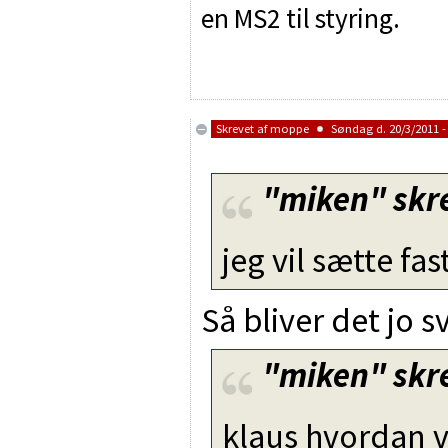
en MS2 til styring.
Skrevet af
moppe
Søndag d. 20/3/2011 -
"miken"
skr
jeg vil sætte fas
Så bliver det jo sv
"miken"
skr
klaus hvordan vi