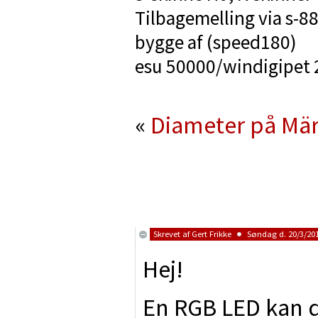
Tilbagemelling via s-88
bygge af (speed180)
esu 50000/windigipet
«
Diameter på Mär
Skrevet af
Gert Frikke
Søndag d. 20/3/201
Hej!
En RGB LED kan d