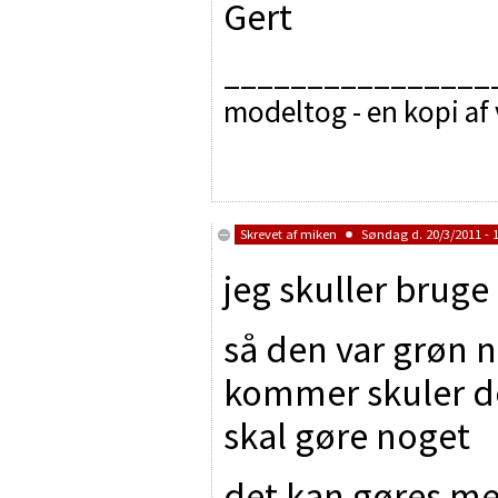
Gert
________________
modeltog - en kopi af
Skrevet af
miken
Søndag d. 20/3/2011 - 
jeg skuller bruge
så den var grøn nå
kommer skuler de
skal gøre noget
det kan gøres me