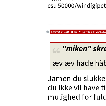
esu 50000/windigipet
Skrevet af
Gert Frikke
Søndag d. 20/3/201
"miken"
skr
æv æv hade håbe
Jamen du slukker
du ikke vil have ti
mulighed for ful