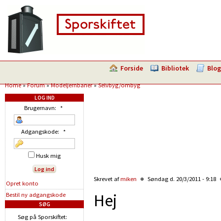
Forside
Bibliotek
Blog
Home
»
Forum
»
Modeljernbaner
»
Selvbyg/ombyg
LOG IND
Brugernavn:
*
Adgangskode:
*
Husk mig
Skrevet af
miken
Søndag d. 20/3/2011 - 9:18
Opret konto
Hej
Bestil ny adgangskode
SØG
Søg på Sporskiftet: