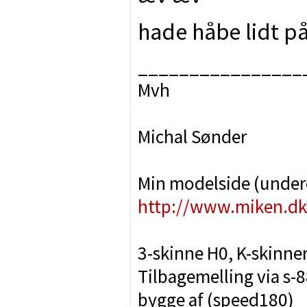
hade håbe lidt på
________________
Mvh
Michal Sønder
Min modelside (unde
http://www.miken.dk
3-skinne H0, K-skinne
Tilbagemelling via s-8
bygge af (speed180)