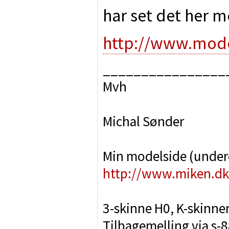
har set det her m
http://www.mod
________________
Mvh
Michal Sønder
Min modelside (unde
http://www.miken.dk
3-skinne H0, K-skinne
Tilbagemelling via s-8