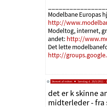
________________
Modelbane Europas h
http://www.modelba
Modeltog, internet, g
andet:
http://www.m
Det lette modelbanef
http://groups.google
Skrevet af
miken
Søndag d. 20/3/2011 - 
det er k skinne an
midterleder - fra