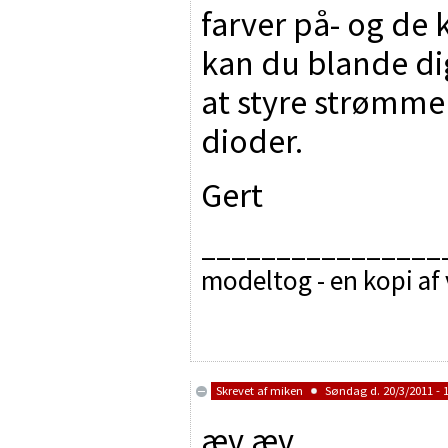
farver på- og de 
kan du blande di
at styre strømme
dioder.
Gert
________________
modeltog - en kopi af
Skrevet af
miken
Søndag d. 20/3/2011 - 
æv æv