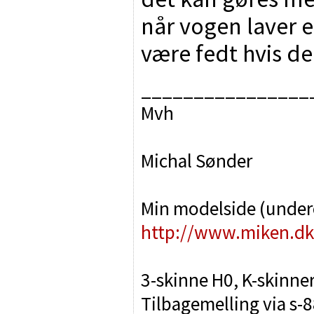
når vogen laver 
være fedt hvis der
________________
Mvh
Michal Sønder
Min modelside (unde
http://www.miken.dk
3-skinne H0, K-skinne
Tilbagemelling via s-8