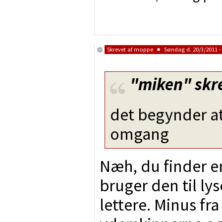
Skrevet af
moppe
Søndag d. 20/3/2011 -
"miken"
skr
det begynder at
omgang
Næh, du finder en
bruger den til ly
lettere. Minus fra