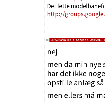
Det lette modelbanef
http://groups.google
Skrevet af
miken
Søndag d. 20/3/2011 - 
nej
men da min nye s
har det ikke noge
opstille anlæg så
men ellers må m