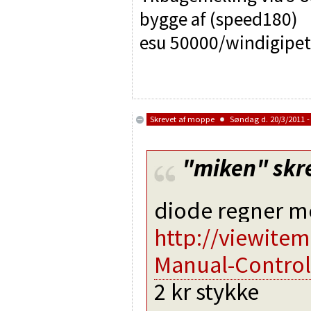
bygge af (speed180)
esu 50000/windigipet
Skrevet af
moppe
Søndag d. 20/3/2011 -
"miken"
skr
diode regner me
http://viewite
Manual-Contro
2 kr stykke