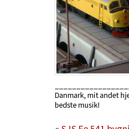
_________________
Danmark, mit andet hje
bedste musik!
«
SJS Fe 541
bygni