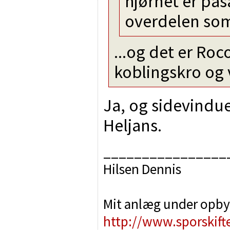
hjørnet er påsa
overdelen som
...og det er Ro
koblingskro og 
Ja, og sidevindue
Heljans.
________________
Hilsen Dennis
Mit anlæg under opby
http://www.sporskift