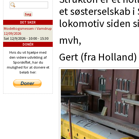
et søsterselskab i
lokomotiv siden si
DET SKER
Modeltogsmessen i Vamdrup
12/09/2026
mvh,
Sat 12/9/2026 -
10:00
-
15:30
DONÉR
Hvis du vil hjælpe med
Gert (fra Holland)
den videre udvikling af
Sporskiftet, har du
mulighed for at donere et
beløb her: