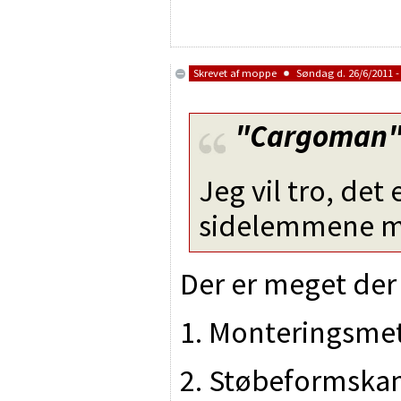
Skrevet af
moppe
Søndag d. 26/6/2011 -
"Cargoman
Jeg vil tro, det
sidelemmene m
Der er meget der
1. Monteringsmet
2. Støbeformskant