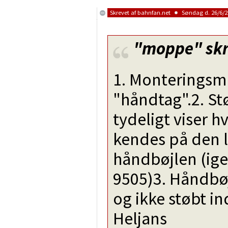
Skrevet af
bahnfan.net
Søndag d. 26/6/20
"moppe"
skr
1. Monteringsm
"håndtag".2. S
tydeligt viser h
kendes på den l
håndbøjlen (ig
9505)3. Håndbøj
og ikke støbt i
Heljans