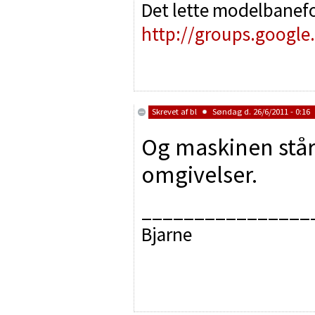
Det lette modelbanef
http://groups.google
Skrevet af
bl
Søndag d. 26/6/2011 - 0:16
Og maskinen står
omgivelser.
________________
Bjarne