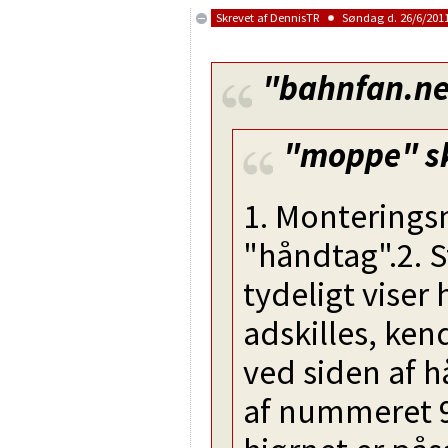
Skrevet af
DennisTR
Søndag d. 26/6/2011
"bahnfan.ne
"moppe"
s
1. Monterings
"håndtag".2. 
tydeligt viser
adskilles, ken
ved siden af h
af nummeret 9