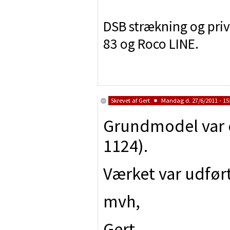
DSB strækning og priva
83 og Roco LINE.
Skrevet af
Gert
Mandag d. 27/6/2011 - 15
Grundmodel var 
1124).
Værket var udført
mvh,
Gert