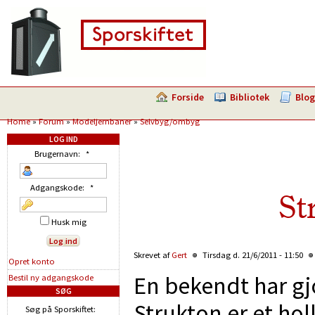
Forside
Bibliotek
Blog
Home
»
Forum
»
Modeljernbaner
»
Selvbyg/ombyg
LOG IND
Brugernavn:
*
Adgangskode:
*
St
Husk mig
Skrevet af
Gert
Tirsdag d. 21/6/2011 - 11:50
Opret konto
En bekendt har gj
Bestil ny adgangskode
SØG
Strukton er et ho
Søg på Sporskiftet: