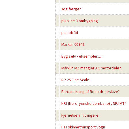
Tog færger
piko ice 3 ombygning
pianotråd
Märklin 60942
Byg selv - eksempler.......
Märklin MZ mangler AC motordele?
RP 25 Fine Scale
Fordanskning af Roco drejeskive?
NFJ (Nordfyenske Jernbane) , NFJ MT4
Fjernelse af litringere
HTJ skinnetransport vogn