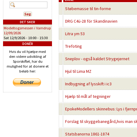
Støbemasse til tin-forme
DRG C4ü-28 för Skandinavien
DET SKER
Modeltogsmessen i Vamdrup
12/09/2026
Litra ym 53
Sat 12/9/2026 -
10:00
-
15:30
DONÉR
Trefoting
Hvis du vil hjælpe med
den videre udvikling af
Sneplov - også kaldet Strygejernet
Sporskiftet, har du
mulighed for at donere et
Hjul til Lima MZ
beløb her:
Indbygning af lysskift i ic3
Hjælp til mål af tegninger
EpokeModellers skinnebus: Lys i fjernp
Forslag til skyggebanegård,hvis man sk
Statsbanorna 1861-1874