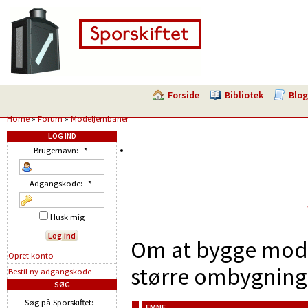
Forside
Bibliotek
Blog
Home
»
Forum
»
Modeljernbaner
LOG IND
Brugernavn:
*
Adgangskode:
*
Husk mig
Om at bygge model
Opret konto
større ombygninge
Bestil ny adgangskode
SØG
Søg på Sporskiftet:
EMNE