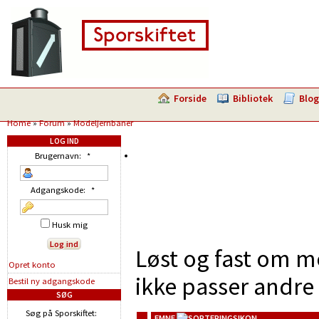
Forside
Bibliotek
Blog
Home
»
Forum
»
Modeljernbaner
LOG IND
Brugernavn:
*
Adgangskode:
*
Husk mig
Løst og fast om m
Opret konto
ikke passer andre 
Bestil ny adgangskode
SØG
Søg på Sporskiftet:
EMNE