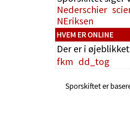
Nederschier
scie
NEriksen
HVEM ER ONLINE
Der er i øjeblikke
fkm
dd_tog
Sporskiftet er baser