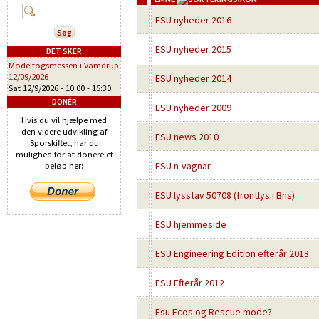
ESU nyheder 2016
ESU nyheder 2015
DET SKER
Modeltogsmessen i Vamdrup
12/09/2026
ESU nyheder 2014
Sat 12/9/2026 -
10:00
-
15:30
DONÉR
ESU nyheder 2009
Hvis du vil hjælpe med
den videre udvikling af
ESU news 2010
Sporskiftet, har du
mulighed for at donere et
ESU n-vagnar
beløb her:
ESU lysstav 50708 (frontlys i Bns)
ESU hjemmeside
ESU Engineering Edition efterår 2013
ESU Efterår 2012
Esu Ecos og Rescue mode?