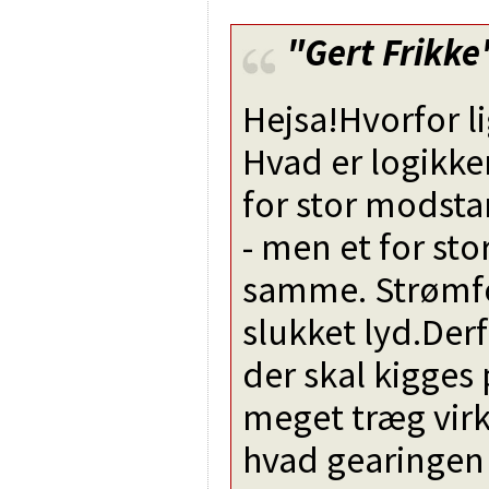
"Gert Frikke
Hejsa!Hvorfor l
Hvad er logikke
for stor modsta
- men et for st
samme. Strømf
slukket lyd.Der
der skal kigges 
meget træg virk
hvad gearingen 