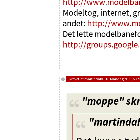
http://www.modelba
Modeltog, internet, g
andet:
http://www.m
Det lette modelbanef
http://groups.google
Skrevet af
martindahl
Mandag d. 13/7/20
"moppe"
skr
"martinda