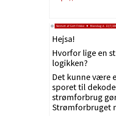
Skrevet af
Gert Frikke
Mandag d. 13/7/200
Hejsa!
Hvorfor lige en s
logikken?
Det kunne være en
sporet til dekode
strømforbrug gø
Strømforbruget m