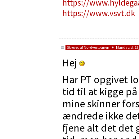
https://www.hyldega
https://www.vsvt.dk
Skrevet af
Nordvestbanen
Mandag d. 13/
Hej
Har PT opgivet lo
tid til at kigge p
mine skinner for
ændrede ikke det
fjene alt det det