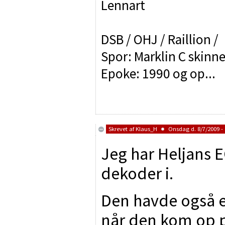
Lennart
DSB / OHJ / Raillion /
Spor: Marklin C skinne
Epoke: 1990 og op...
Skrevet af
Klaus_H
Onsdag d. 8/7/2009 - 
Jeg har Heljans 
dekoder i.
Den havde også e
når den kom op p