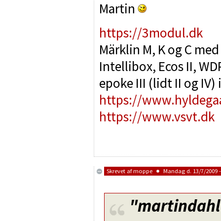
Martin
https://3modul.dk
Märklin M, K og C med
Intellibox, Ecos II, 
epoke III (lidt II og IV
https://www.hyldega
https://www.vsvt.dk
Skrevet af
moppe
Mandag d. 13/7/2009 -
"martindahl