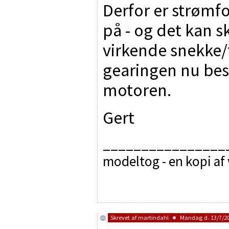
Derfor er strømf
på - og det kan 
virkende snekke/
gearingen nu best
motoren.
Gert
________________
modeltog - en kopi af
Skrevet af
martindahl
Mandag d. 13/7/20