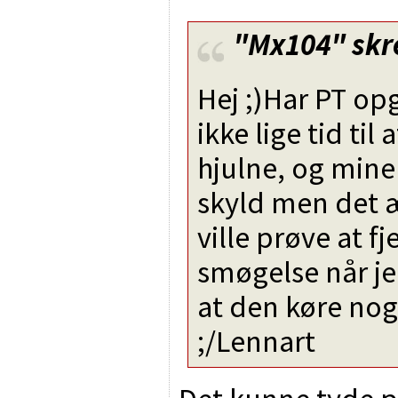
"Mx104"
skr
Hej ;)Har PT op
ikke lige tid til
hjulne, og mine
skyld men det 
ville prøve at f
smøgelse når je
at den køre no
;/Lennart