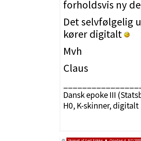
forholdsvis ny de
Det selvfølgelig
kører digitalt
Mvh
Claus
________________
Dansk epoke III (Sta
H0, K-skinner, digitalt
Skrevet af
Gert Frikke
Onsdag d. 8/7/2009