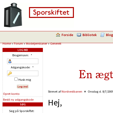
Forside
Bibliotek
Blog
Home
»
Forum
»
Modeljernbaner
»
Generelt
LOG IND
Brugernavn:
*
Adgangskode:
*
En ægt
Husk mig
Skrevet af
Nordvestbanen
Onsdag d. 8/7/2009
Opret konto
Hej,
Bestil ny adgangskode
SØG
Søg på Sporskiftet: