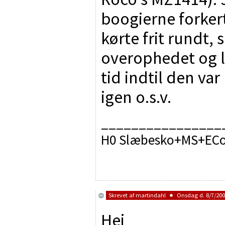
boogierne forker
kørte frit rundt,
overophedet og l
tid indtil den var
igen o.s.v.
________________
H0 Slæbesko+MS+ECos
Skrevet af
martindahl
Onsdag d. 8/7/2009
Hej