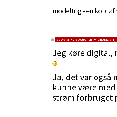
________________
modeltog - en kopi af
Skrevet af
Nordvestbanen
Onsdag d. 8/7/
Jeg køre digital,
Ja, det var også 
kunne være med 
strøm forbruget 
________________