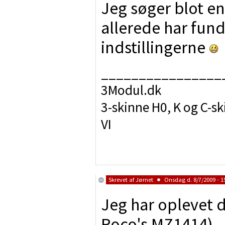
Jeg søger blot en
allerede har fund
indstillingerne
________________
3Modul.dk
3-skinne H0, K og C-sk
VI
Skrevet af
Jørnet
Onsdag d. 8/7/2009 - 1
Jeg har oplevet 
Roco's MZ1414). 