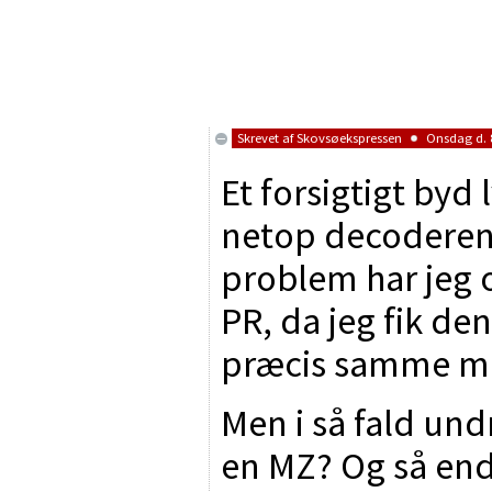
Skrevet af
Skovsøekspressen
Onsdag d. 8
Et forsigtigt byd
netop decoderen 
problem har jeg 
PR, da jeg fik den
præcis samme m
Men i så fald undr
en MZ? Og så end