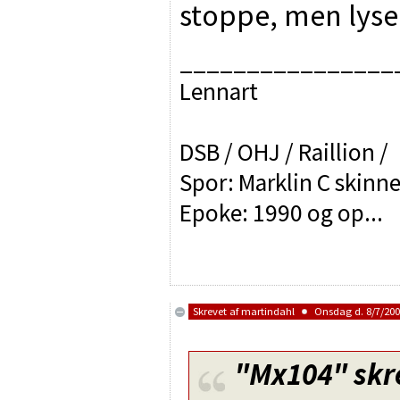
stoppe, men lyse
________________
Lennart
DSB / OHJ / Raillion /
Spor: Marklin C skinne
Epoke: 1990 og op...
Skrevet af
martindahl
Onsdag d. 8/7/2009
"Mx104"
skr