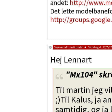
andet:
http://www.m
Det lette modelbanef
http://groups.google
Skrevet af
martindahl
Søndag d. 12/7/200
Hej Lennart
"Mx104"
skr
Til martin jeg v
;)Til Kalus, ja 
samtidig, og ja 