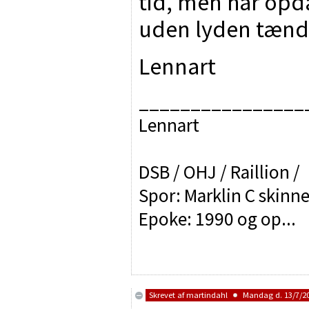
tid, men har opd
uden lyden tændt
Lennart
________________
Lennart
DSB / OHJ / Raillion /
Spor: Marklin C skinne
Epoke: 1990 og op...
Skrevet af
martindahl
Mandag d. 13/7/20