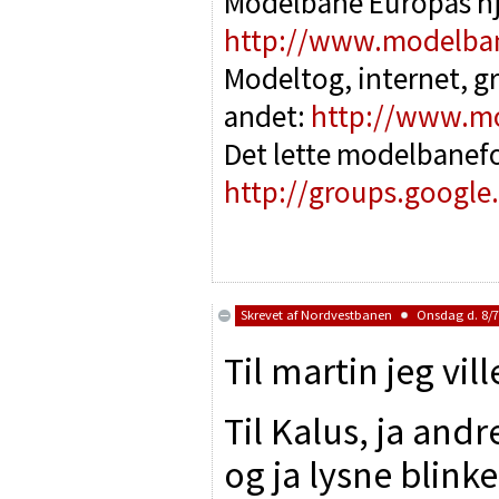
Modelbane Europas h
http://www.modelba
Modeltog, internet, g
andet:
http://www.m
Det lette modelbanef
http://groups.google
Skrevet af
Nordvestbanen
Onsdag d. 8/7/
Til martin jeg vil
Til Kalus, ja and
og ja lysne blink