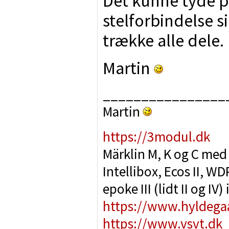
Det kunne tyde p
stelforbindelse s
trække alle dele.
Martin
________________
Martin
https://3modul.dk
Märklin M, K og C med
Intellibox, Ecos II, 
epoke III (lidt II og IV
https://www.hyldega
https://www.vsvt.dk