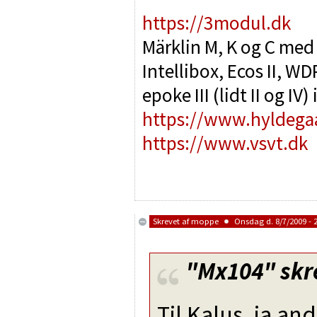
https://3modul.dk
Märklin M, K og C med
Intellibox, Ecos II, 
epoke III (lidt II og IV
https://www.hyldega
https://www.vsvt.dk
Skrevet af
moppe
Onsdag d. 8/7/2009 - 
"Mx104"
skr
Til Kalus, ja an