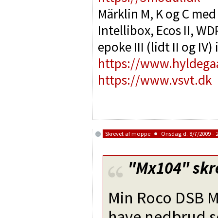
Märklin M, K og C med
Intellibox, Ecos II, 
epoke III (lidt II og IV
https://www.hyldega
https://www.vsvt.dk
Skrevet af
moppe
Onsdag d. 8/7/2009 - 
"Mx104"
skr
Min Roco DSB M
have nedbrud s