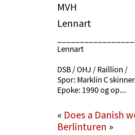
MVH
Lennart
_________________
Lennart
DSB / OHJ / Raillion /
Spor: Marklin C skinner
Epoke: 1990 og op...
«
Does a Danish we
Berlinturen
»