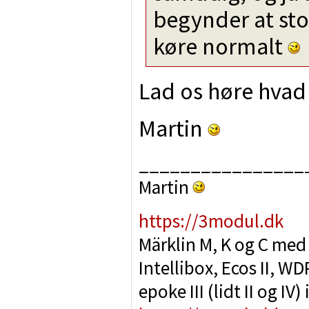
begynder at sto
køre normalt
Lad os høre hvad 
Martin
________________
Martin
https://3modul.dk
Märklin M, K og C med
Intellibox, Ecos II, 
epoke III (lidt II og IV