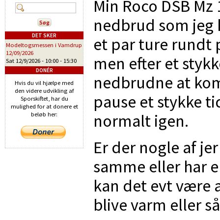
Min Roco DSB Mz 1
nedbrud som jeg k
DET SKER
et par ture rundt
Modeltogsmessen i Vamdrup
12/09/2026
men efter et stykk
Sat 12/9/2026 -
10:00
-
15:30
DONÉR
nedbrudne at kom
Hvis du vil hjælpe med
den videre udvikling af
pause et stykke ti
Sporskiftet, har du
mulighed for at donere et
normalt igen.
beløb her:
Er der nogle af je
samme eller har e
kan det evt være a
blive varm eller s