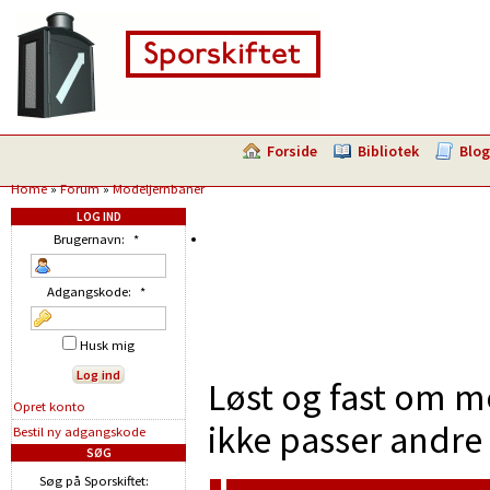
Forside
Bibliotek
Blog
Home
»
Forum
»
Modeljernbaner
LOG IND
Brugernavn:
*
Adgangskode:
*
Husk mig
Løst og fast om m
Opret konto
ikke passer andre 
Bestil ny adgangskode
SØG
Søg på Sporskiftet: