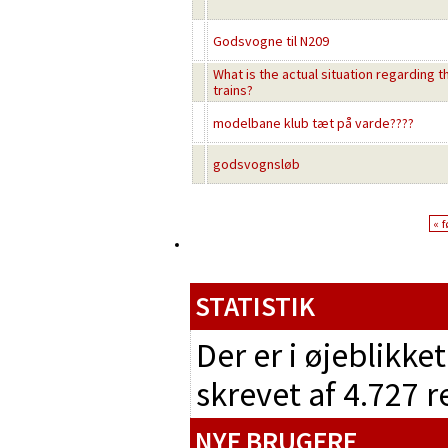
Godsvogne til N209
What is the actual situation regarding t
trains?
modelbane klub tæt på varde????
godsvognsløb
« f
STATISTIK
Der er i øjeblikke
skrevet af 4.727 
NYE BRUGERE