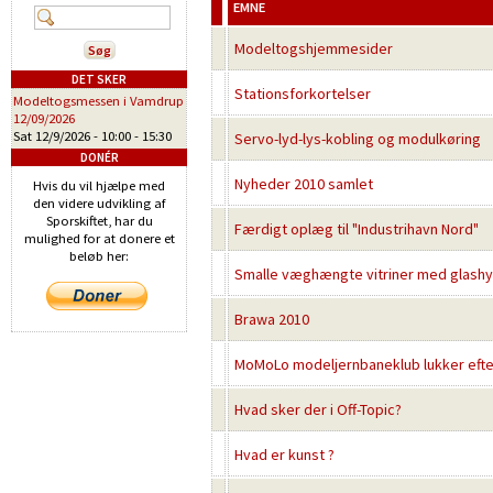
EMNE
Modeltogshjemmesider
DET SKER
Stationsforkortelser
Modeltogsmessen i Vamdrup
12/09/2026
Sat 12/9/2026 -
10:00
-
15:30
Servo-lyd-lys-kobling og modulkøring
DONÉR
Nyheder 2010 samlet
Hvis du vil hjælpe med
den videre udvikling af
Sporskiftet, har du
Færdigt oplæg til "Industrihavn Nord"
mulighed for at donere et
beløb her:
Smalle væghængte vitriner med glashy
Brawa 2010
MoMoLo modeljernbaneklub lukker efter
Hvad sker der i Off-Topic?
Hvad er kunst ?