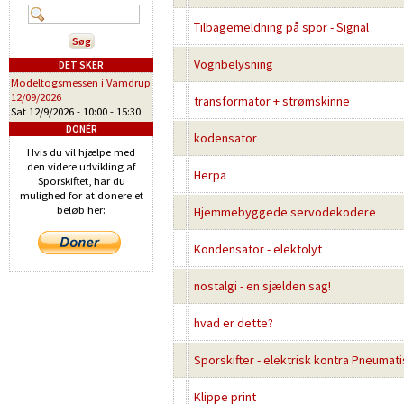
Tilbagemeldning på spor - Signal
Vognbelysning
DET SKER
Modeltogsmessen i Vamdrup
12/09/2026
transformator + strømskinne
Sat 12/9/2026 -
10:00
-
15:30
DONÉR
kodensator
Hvis du vil hjælpe med
den videre udvikling af
Herpa
Sporskiftet, har du
mulighed for at donere et
beløb her:
Hjemmebyggede servodekodere
Kondensator - elektolyt
nostalgi - en sjælden sag!
hvad er dette?
Sporskifter - elektrisk kontra Pneumat
Klippe print