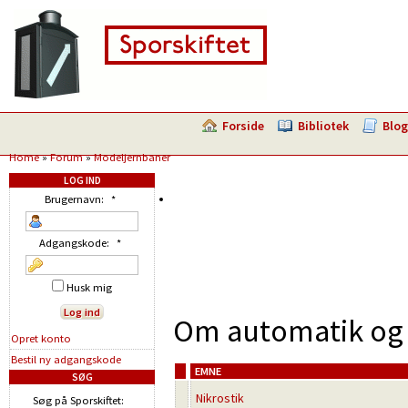
Forside
Bibliotek
Blog
Home
»
Forum
»
Modeljernbaner
LOG IND
Brugernavn:
*
Adgangskode:
*
Husk mig
Om automatik og 
Opret konto
Bestil ny adgangskode
EMNE
SØG
Nikrostik
Søg på Sporskiftet: