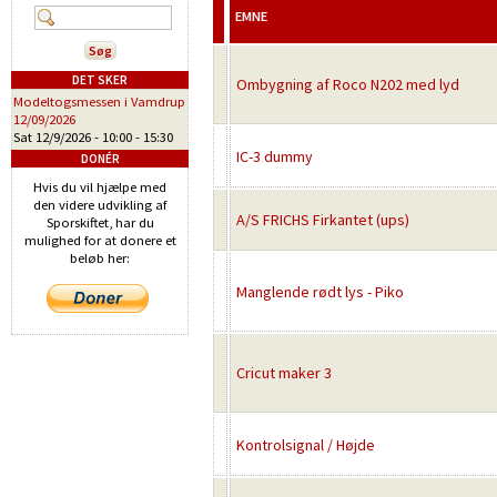
EMNE
DET SKER
Ombygning af Roco N202 med lyd
Modeltogsmessen i Vamdrup
12/09/2026
Sat 12/9/2026 -
10:00
-
15:30
IC-3 dummy
DONÉR
Hvis du vil hjælpe med
den videre udvikling af
A/S FRICHS Firkantet (ups)
Sporskiftet, har du
mulighed for at donere et
beløb her:
Manglende rødt lys - Piko
Cricut maker 3
Kontrolsignal / Højde