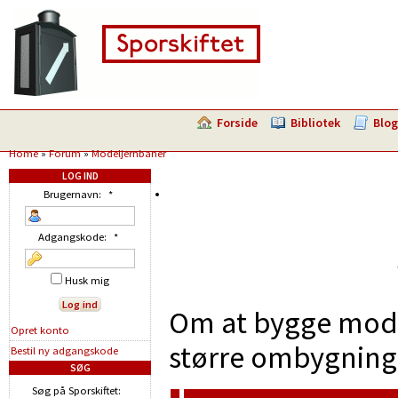
Forside
Bibliotek
Blog
Home
»
Forum
»
Modeljernbaner
LOG IND
Brugernavn:
*
Adgangskode:
*
Husk mig
Om at bygge model
Opret konto
større ombygninge
Bestil ny adgangskode
SØG
Søg på Sporskiftet: