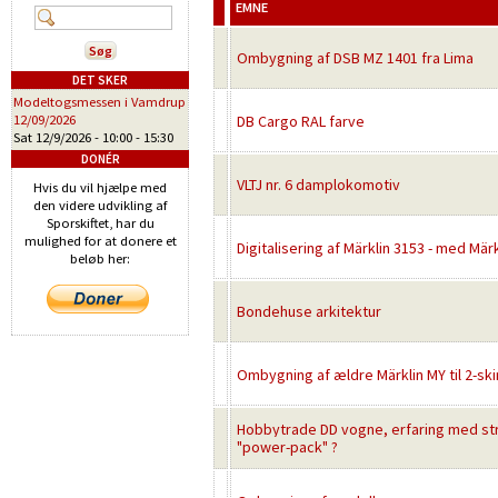
EMNE
Ombygning af DSB MZ 1401 fra Lima
DET SKER
Modeltogsmessen i Vamdrup
12/09/2026
DB Cargo RAL farve
Sat 12/9/2026 -
10:00
-
15:30
DONÉR
VLTJ nr. 6 damplokomotiv
Hvis du vil hjælpe med
den videre udvikling af
Sporskiftet, har du
mulighed for at donere et
Digitalisering af Märklin 3153 - med Mär
beløb her:
Bondehuse arkitektur
Ombygning af ældre Märklin MY til 2-sk
Hobbytrade DD vogne, erfaring med st
"power-pack" ?