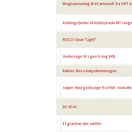
Brugsanvisning til et ætseark fra OKT af
Koblingsfjeder til Hobbytrade MT rang
ROCO Clean "Light"
Undervogn til 1.gen S-tog (H0)
Købes: Roco kæpskinnevogne
søger: Rød godsvogn fra HSB - lookalik
DC til AC
Et grantræ der vælter