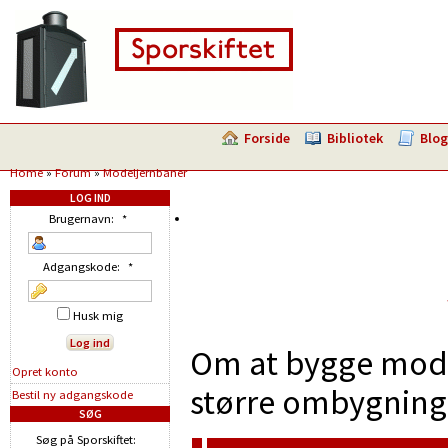
Forside
Bibliotek
Blog
Home
»
Forum
»
Modeljernbaner
LOG IND
Brugernavn:
*
Adgangskode:
*
Husk mig
Om at bygge model
Opret konto
større ombygninge
Bestil ny adgangskode
SØG
Søg på Sporskiftet: