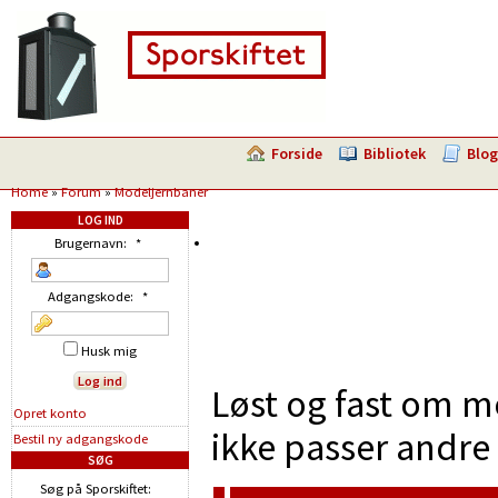
Forside
Bibliotek
Blog
Home
»
Forum
»
Modeljernbaner
LOG IND
Brugernavn:
*
Adgangskode:
*
Husk mig
Løst og fast om m
Opret konto
ikke passer andre 
Bestil ny adgangskode
SØG
Søg på Sporskiftet: