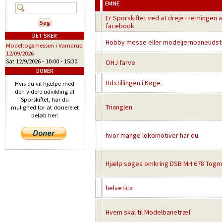
EMNE
Er Sporskiftet ved at dreje i retningen 
facebook
DET SKER
Hobby messe eller modeljernbaneudstil
Modeltogsmessen i Vamdrup
12/09/2026
Sat 12/9/2026 -
10:00
-
15:30
OHJ farve
DONÉR
Udstillingen i Køge.
Hvis du vil hjælpe med
den videre udvikling af
Sporskiftet, har du
Trianglen
mulighed for at donere et
beløb her:
hvor mange lokomotiver har du.
Hjælp søges omkring DSB MH 678 Togmo
helvetica
Hvem skal til Modelbanetræf