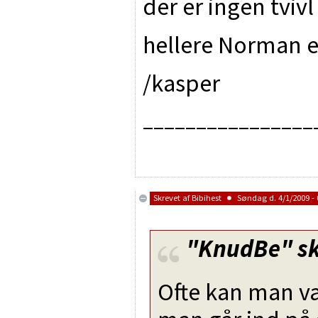
der er ingen tvivl
hellere Norman en
/kasper
________________
Skrevet af
Bibihest
Søndag d. 4/1/2009 - 
"KnudBe"
sk
Ofte kan man væ