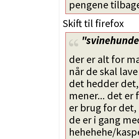
pengene tilbage
Skift til firefox
"svinehund
der er alt for m
når de skal lave
det hedder det,
mener... det er
er brug for det
de er i gang me
hehehehe/kasp