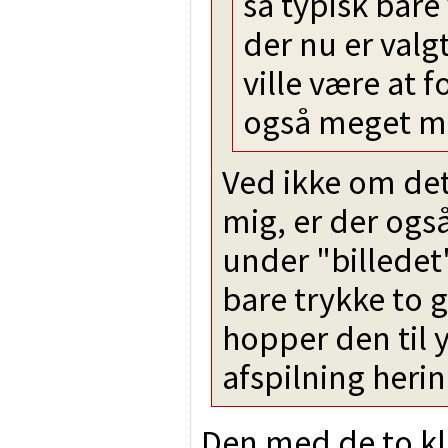
så typisk bare 
der nu er valgt
ville være at 
også meget mi
Ved ikke om det
mig, er der også
under "billede
bare trykke to 
hopper den til 
afspilning heri
Den med de to kli