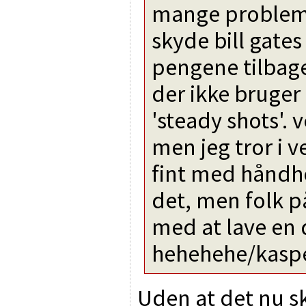
mange problemer
skyde bill gates
pengene tilbage
der ikke bruger 
'steady shots'.
men jeg tror i v
fint med håndho
det, men folk p
med at lave en 
hehehehe/kasp
Uden at det nu sk