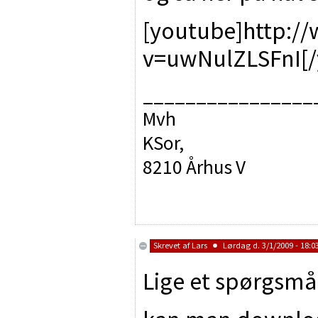
[youtube]http:/
v=uwNulZLSFnI[/
________________
Mvh
KSor,
8210 Århus V
Skrevet af
Lars
Lørdag d. 3/1/2009 - 18:0
Lige et spørgsmål