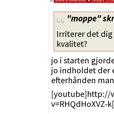
Skrevet af
svinehunden
Lørdag d. 3/1/200
"moppe"
skr
Irriterer det dig
kvalitet?
jo i starten gjord
jo indholdet der 
efterhånden mange
[youtube]http:/
v=RHQdHoXVZ-k[