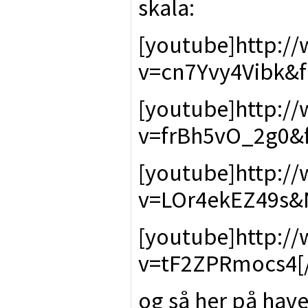
skala:
[youtube]http:/
v=cn7Yvy4Vibk&f
[youtube]http:/
v=frBh5vO_2g0&f
[youtube]http:/
v=LOr4ekEZ49s&
[youtube]http:/
v=tF2ZPRmocs4[
og så her på hav