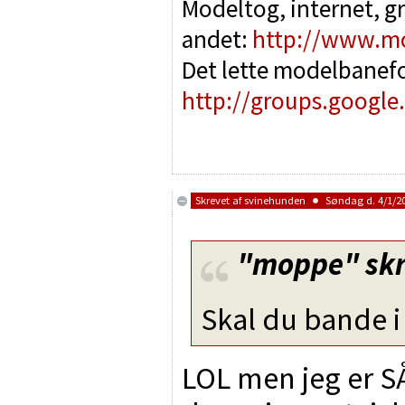
Modeltog, internet, g
andet:
http://www.m
Det lette modelbanef
http://groups.google
Skrevet af
svinehunden
Søndag d. 4/1/20
"moppe"
skr
Skal du bande i
LOL men jeg er SÅ k