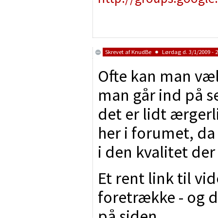
Skrevet af
KnudBe
Lørdag d. 3/1/2009 - 2
Ofte kan man væl
man går ind på se
det er lidt ærger
her i forumet, da
i den kvalitet der
Et rent link til v
foretrække - og 
på siden...