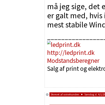
må jeg sige, det
er galt med, hvis 
mest stabile Wind
________________
http://ledprint.dk
Modstandsberegner
Salg af print og elekt
Skrevet af
svinehunden
Søndag d. 4/1/20