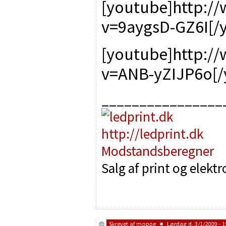
[youtube]http:/
v=9aygsD-GZ6I[/
[youtube]http:/
v=ANB-yZIJP6o[/
________________
http://ledprint.dk
Modstandsberegner
Salg af print og elekt
Skrevet af
moppe
Lørdag d. 3/1/2009 - 1