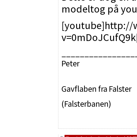
modeltog på yo
[youtube]http:/
v=0mDoJCufQ9k[
________________
Peter
Gavflaben fra Falster
(Falsterbanen)