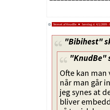
Skrevet af
KnudBe
Søndag d. 4/1/2009 - 
"Bibihest"
s
"KnudBe"
Ofte kan man 
når man går in
jeg synes at de
bliver embedd