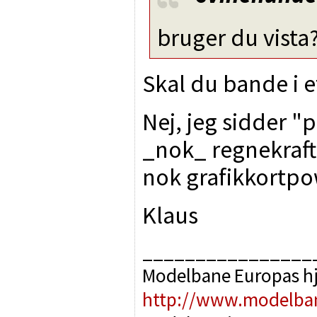
bruger du vista
Skal du bande i e
Nej, jeg sidder 
_nok_ regnekraf
nok grafikkortpower
Klaus
________________
Modelbane Europas h
http://www.modelba