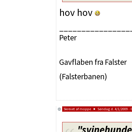
hov hov
________________
Peter
Gavflaben fra Falster
(Falsterbanen)
Skrevet af
moppe
Søndag d. 4/1/2009 - 0
"svinehund