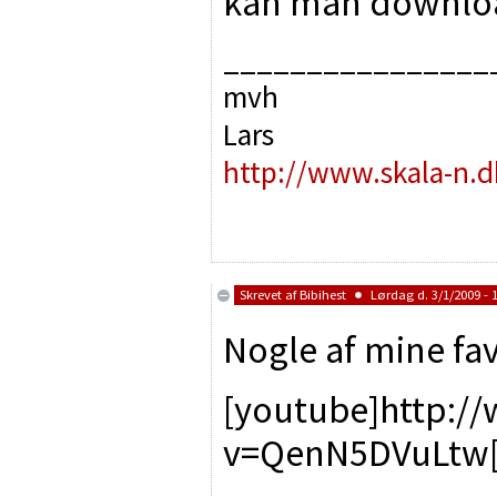
kan man downlo
________________
mvh
Lars
http://www.skala-n.d
Skrevet af
Bibihest
Lørdag d. 3/1/2009 - 
Nogle af mine fav
[youtube]http:/
v=QenN5DVuLtw[