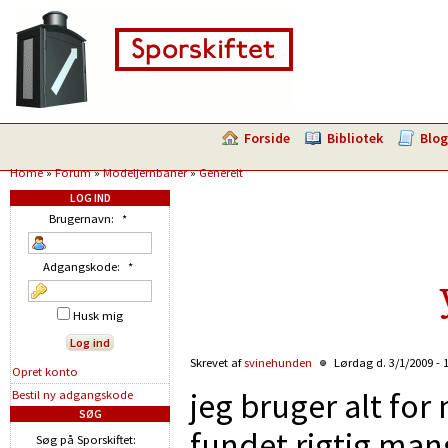
Forside
Bibliotek
Blog
Home
»
Forum
»
Modeljernbaner
»
Generelt
LOG IND
Brugernavn:
*
Adgangskode:
*
Husk mig
Skrevet af
svinehunden
Lørdag d. 3/1/2009 - 
Opret konto
jeg bruger alt for
Bestil ny adgangskode
SØG
fundet rigtig man
Søg på Sporskiftet: