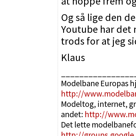
at hoppe frem og
Og så lige den d
Youtube har det me
trods for at jeg s
Klaus
________________
Modelbane Europas h
http://www.modelba
Modeltog, internet, g
andet:
http://www.m
Det lette modelbanef
http://groups.google