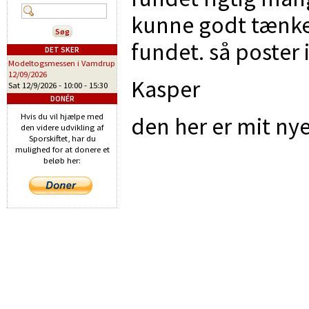
kunne godt tænke 
fundet. så poster i 
DET SKER
Modeltogsmessen i Vamdrup
12/09/2026
Kasper
Sat 12/9/2026 -
10:00
-
15:30
DONÉR
Hvis du vil hjælpe med
den her er mit nye
den videre udvikling af
Sporskiftet, har du
mulighed for at donere et
beløb her: