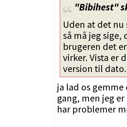
"Bibihest"
s
Uden at det nu 
så må jeg sige,
brugeren det er 
virker. Vista er
version til dato.
ja lad os gemme 
gang, men jeg er
har problemer med
________________