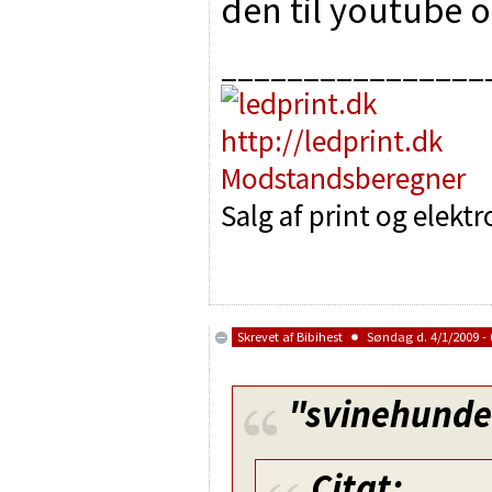
den til youtube o
________________
http://ledprint.dk
Modstandsberegner
Salg af print og elekt
Skrevet af
Bibihest
Søndag d. 4/1/2009 - 
"svinehund
Citat: