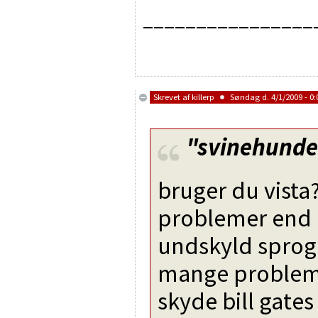
________________
Skrevet af
killerp
Søndag d. 4/1/2009 - 0:
"svinehund
bruger du vista?
problemer end d
undskyld sproge
mange problemer
skyde bill gates