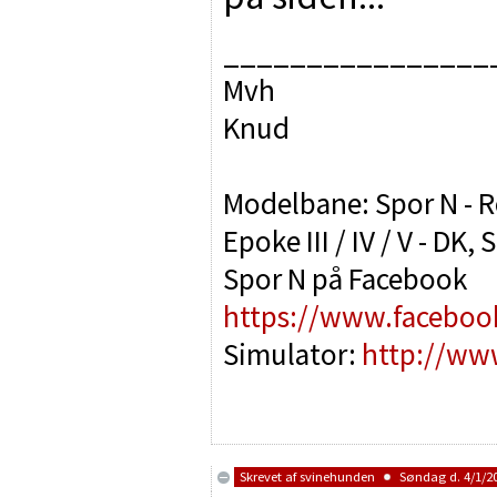
________________
Mvh
Knud
Modelbane: Spor N - R
Epoke III / IV / V - DK, S
Spor N på Facebook
https://www.facebo
Simulator:
http://www
Skrevet af
svinehunden
Søndag d. 4/1/20