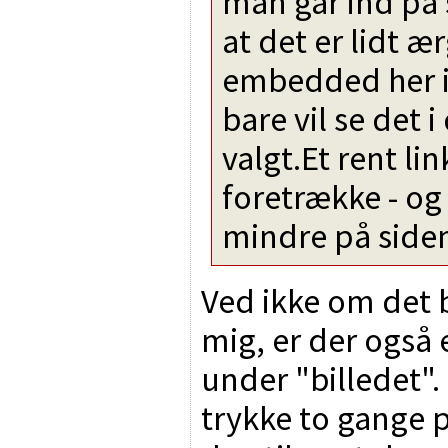
man går ind på 
at det er lidt ær
embedded her i
bare vil se det i
valgt.Et rent lin
foretrække - og
mindre på siden
Ved ikke om det 
mig, er der også e
under "billedet"
trykke to gange 