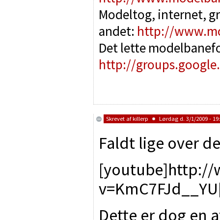
Modeltog, internet, g
andet:
http://www.m
Det lette modelbanef
http://groups.google
Skrevet af
killerp
Lørdag d. 3/1/2009 - 19
Faldt lige over 
[youtube]http:/
v=KmC7FJd__YU[
Dette er dog en 