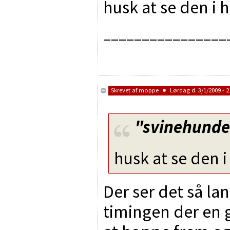
husk at se den i 
________________
Skrevet af
moppe
Lørdag d. 3/1/2009 - 2
"svinehund
husk at se den i
Der ser det så la
timingen der en g