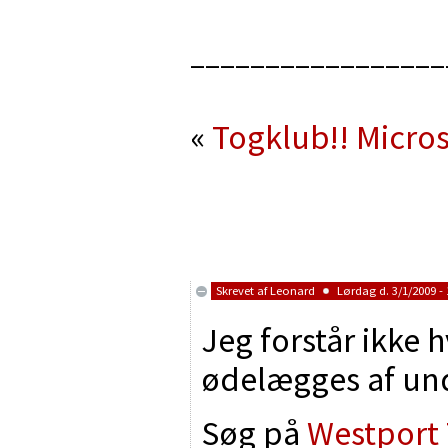
_________________
«
Togklub!!
Micros
Skrevet af
Leonard
Lørdag d. 3/1/2009 - 
Jeg forstår ikke h
ødelægges af und
Søg på
Westport 