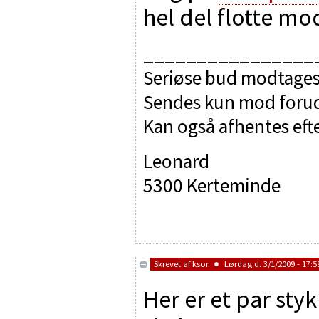
hel del flotte m
________________
Seriøse bud modtages
Sendes kun mod forudb
Kan også afhentes efte
Leonard
5300 Kerteminde
Skrevet af
ksor
Lørdag d. 3/1/2009 - 17:5
Her er et par sty