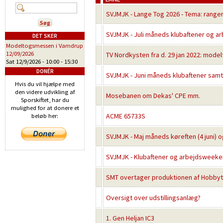
SVJMJK - Lange Tog 2026 - Tema: range
SVJMJK - Juli måneds klubaftener og a
DET SKER
Modeltogsmessen i Vamdrup
12/09/2026
TV Nordkysten fra d. 29 jan 2022: mode
Sat 12/9/2026 -
10:00
-
15:30
DONÉR
SVJMJK - Juni måneds klubaftener sam
Hvis du vil hjælpe med
den videre udvikling af
Mosebanen om Dekas' CPE mm.
Sporskiftet, har du
mulighed for at donere et
ACME 65733S
beløb her:
SVJMJK - Maj måneds køreften (4 juni) 
SVJMJK - Klubaftener og arbejdsweeken
SMT overtager produktionen af Hobby
Oversigt over udstillingsanlæg?
1. Gen Heljan IC3