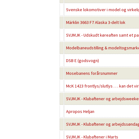
Svenske lokomotiver i model og virkel
Märklin 3663 F7 Alaska 3-delt lok
SVJMJK - Udskudt køreaften samt et par
Modelbaneudstilling & modeltogsmark
DSB E (godsvogn)
Mosebanens forårsnummer
McK 1423 frontlys/slutlys . . . kan det vi
SVJMJK - Klubaftener og arbejdsweekend
Apropos Heljan
SVJMJK - Klubaftener og arbejdssøndag f
SVJMJK - Klubaftener i Marts