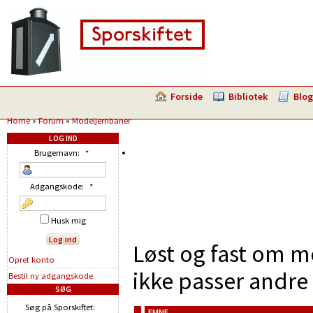
Forside
Bibliotek
Blog
Home
»
Forum
»
Modeljernbaner
LOG IND
Brugernavn:
*
Adgangskode:
*
Husk mig
Løst og fast om m
Opret konto
ikke passer andre 
Bestil ny adgangskode
SØG
Søg på Sporskiftet:
EMNE