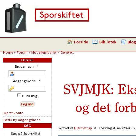
Forside
Bibliotek
Blog
Home
»
Forum
»
Modeljernbaner
»
Generelt
LOG IND
Brugernavn:
*
Adgangskode:
*
SVJMJK: Eks
Husk mig
og det for
Opret konto
Bestil ny adgangskode
SØG
Skrevet af
F.Ormstrup
Torsdag d. 4/7/2024 - 2
Søg på Sporskiftet: