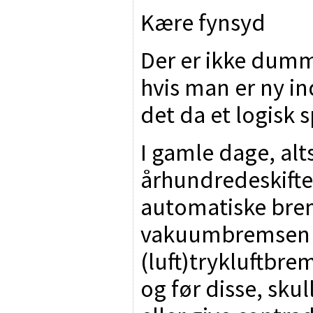
Kære fynsyd
Der er ikke dum
hvis man er ny i
det da et logisk
I gamle dage, alt
århundredeskifte
automatiske bre
vakuumbremsen 
(luft)trykluftbr
og før disse, sk