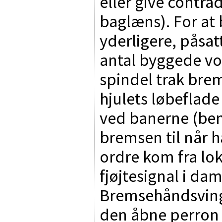
eller give contr
baglæns). For at
yderligere, påsat
antal byggede vo
spindel trak br
hjulets løbeflade
ved banerne (be
bremsen til når h
ordre kom fra lo
fjøjtesignal i da
Bremsehåndsving
den åbne perron