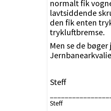
normalt fik vogn
lavtsiddende sk
den fik enten try
trykluftbremse.
Men se de bøger j
Jernbanearkvalie
Steff
________________
Steff