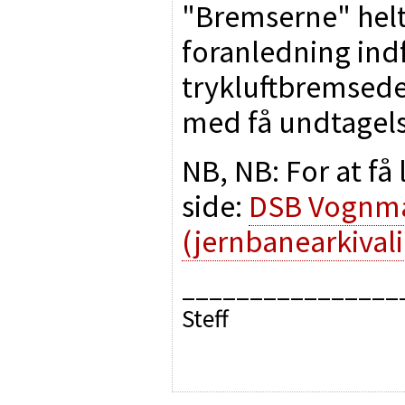
"Bremserne" helt
foranledning indf
trykluftbremsed
med få undtagels
NB, NB: For at få
side:
DSB Vognma
(jernbanearkivali
________________
Steff