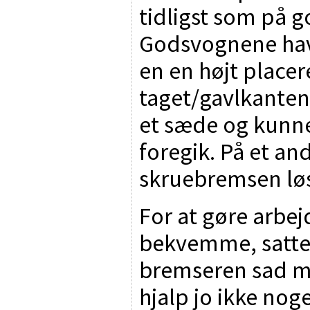
tidligst som på 
Godsvognene hav
en en højt place
taget/gavlkanten
et sæde og kunne
foregik. På et an
skruebremsen lø
For at gøre arbe
bekvemme, sattes
bremseren sad me
hjalp jo ikke noge