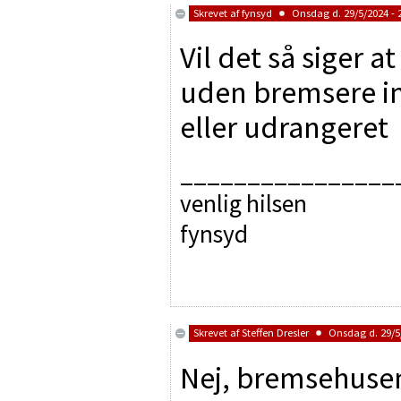
Skrevet af
fynsyd
Onsdag d. 29/5/2024 - 
Vil det så siger a
uden bremsere in
eller udrangeret
________________
venlig hilsen
fynsyd
Skrevet af
Steffen Dresler
Onsdag d. 29/5/
Nej, bremsehusen