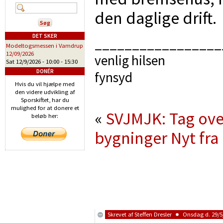
den daglige drift.
DET SKER
_________________
Modeltogsmessen i Vamdrup
12/09/2026
venlig hilsen
Sat 12/9/2026 -
10:00
-
15:30
DONÉR
fynsyd
Hvis du vil hjælpe med
den videre udvikling af
Sporskiftet, har du
mulighed for at donere et
«
SVJMJK: Tag over
beløb her:
bygninger
Nyt fr
Skrevet af
Steffen Dresler
Onsdag d. 29/5/