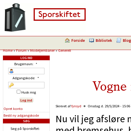
Forside
Bibliotek
Blog
Home
»
Forum
»
Modeljernbaner
»
Generelt
LOG IND
Brugernavn:
*
Adgangskode:
*
Vogne
Husk mig
Skrevet af
fynsyd
Onsdag d. 29/5/2024 - 15:06
Opret konto
Nu vil jeg afslør
Bestil ny adgangskode
SØG
med bremsehus, hv
Søg på Sporskiftet: