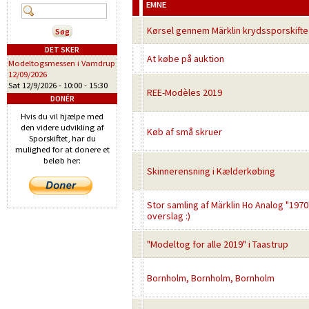
EMNE
Kørsel gennem Märklin krydssporskifte
DET SKER
At købe på auktion
Modeltogsmessen i Vamdrup
12/09/2026
Sat 12/9/2026 -
10:00
-
15:30
REE-Modèles 2019
DONÉR
Hvis du vil hjælpe med
den videre udvikling af
Køb af små skruer
Sporskiftet, har du
mulighed for at donere et
beløb her:
Skinnerensning i Kælderkøbing
Stor samling af Märklin Ho Analog "1970"
overslag :)
"Modeltog for alle 2019" i Taastrup
Bornholm, Bornholm, Bornholm