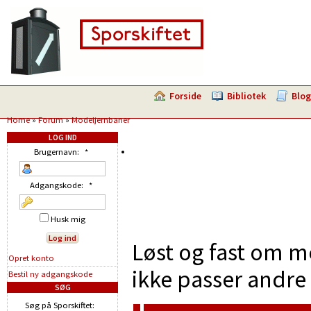
Forside
Bibliotek
Blog
Home
»
Forum
»
Modeljernbaner
LOG IND
Brugernavn:
*
Adgangskode:
*
Husk mig
Løst og fast om m
Opret konto
ikke passer andre 
Bestil ny adgangskode
SØG
Søg på Sporskiftet: