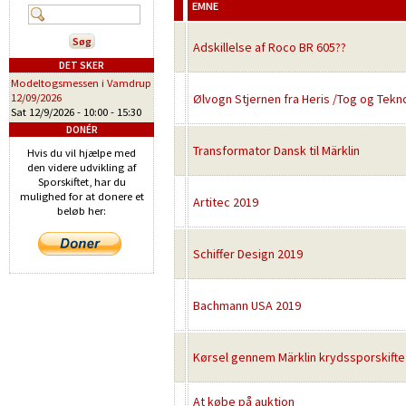
EMNE
Adskillelse af Roco BR 605??
DET SKER
Modeltogsmessen i Vamdrup
12/09/2026
Ølvogn Stjernen fra Heris /Tog og Tekn
Sat 12/9/2026 -
10:00
-
15:30
DONÉR
Transformator Dansk til Märklin
Hvis du vil hjælpe med
den videre udvikling af
Sporskiftet, har du
mulighed for at donere et
Artitec 2019
beløb her:
Schiffer Design 2019
Bachmann USA 2019
Kørsel gennem Märklin krydssporskifte
At købe på auktion