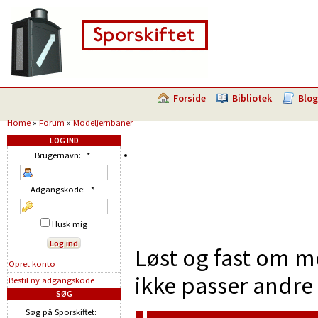
Forside
Bibliotek
Blog
Home
»
Forum
»
Modeljernbaner
LOG IND
Brugernavn:
*
Adgangskode:
*
Husk mig
Løst og fast om m
Opret konto
ikke passer andre 
Bestil ny adgangskode
SØG
Søg på Sporskiftet: