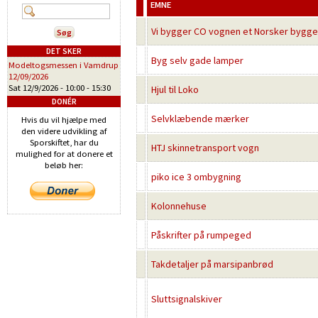
EMNE
Vi bygger CO vognen et Norsker bygg
DET SKER
Byg selv gade lamper
Modeltogsmessen i Vamdrup
12/09/2026
Sat 12/9/2026 -
10:00
-
15:30
Hjul til Loko
DONÉR
Selvklæbende mærker
Hvis du vil hjælpe med
den videre udvikling af
Sporskiftet, har du
HTJ skinnetransport vogn
mulighed for at donere et
beløb her:
piko ice 3 ombygning
Kolonnehuse
Påskrifter på rumpeged
Takdetaljer på marsipanbrød
Sluttsignalskiver