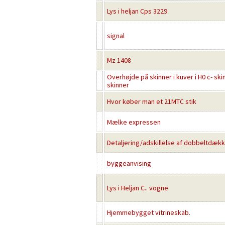
Lys i heljan Cps 3229
signal
Mz 1408
Overhøjde på skinner i kuver i H0 c- ski
skinner
Hvor køber man et 21MTC stik
Mælke expressen
Detaljering/adskillelse af dobbeltdæk
byggeanvising
Lys i Heljan C.. vogne
Hjemmebygget vitrineskab.