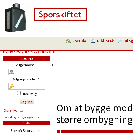
Forside
Bibliotek
Blog
Home
»
Forum
»
Modeljernbaner
LOG IND
Brugernavn:
*
Adgangskode:
*
Husk mig
Om at bygge model
Opret konto
større ombygninge
Bestil ny adgangskode
SØG
Søg på Sporskiftet: