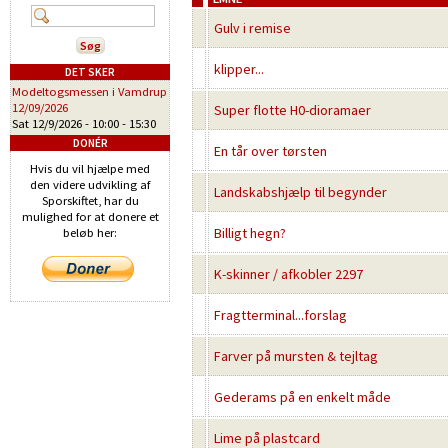
Gulv i remise
klipper...
DET SKER
Modeltogsmessen i Vamdrup
12/09/2026
Super flotte H0-dioramaer
Sat 12/9/2026 -
10:00
-
15:30
DONÉR
En tår over tørsten
Hvis du vil hjælpe med
den videre udvikling af
Landskabshjælp til begynder
Sporskiftet, har du
mulighed for at donere et
Billigt hegn?
beløb her:
K-skinner / afkobler 2297
Fragtterminal...forslag
Farver på mursten & tejltag
Gederams på en enkelt måde
Lime på plastcard