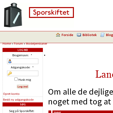
Forside
Bibliotek
Blog
Home
»
Forum
»
Modeljernbaner
LOG IND
Brugernavn:
*
Adgangskode:
*
Lan
Husk mig
Om alle de dejlig
Opret konto
noget med tog at 
Bestil ny adgangskode
SØG
Søg på Sporskiftet:
EMNE