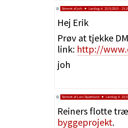
Skrevet af
joh
Lørdag d. 23/5/2015 - 15:2
Hej Erik
Prøv at tjekke D
link:
http://www
joh
Skrevet af
Lars Skjærlund
Lørdag d. 23/5/
Reiners flotte tr
byggeprojekt
.