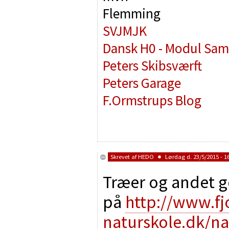
Flemming
SVJMJK
Dansk H0 - Modul Sam
Peters Skibsværft
Peters Garage
F.Ormstrups Blog
Skrevet af
HEDO
Lørdag d. 23/5/2015 - 1
Træer og andet g
på
http://www.fj
naturskole.dk/n