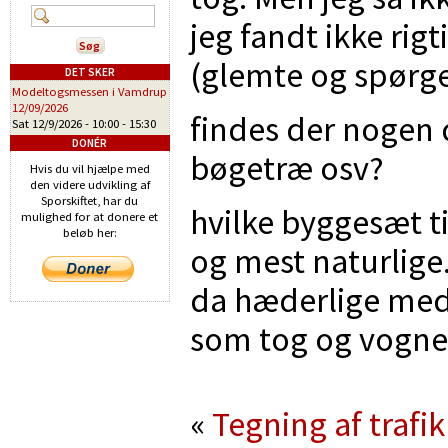
jeg fandt ikke rigt
(glemte og spørg
DET SKER
Modeltogsmessen i Vamdrup
12/09/2026
findes der nogen d
Sat 12/9/2026 -
10:00
-
15:30
DONÉR
bøgetræ osv?
Hvis du vil hjælpe med
den videre udvikling af
Sporskiftet, har du
hvilke byggesæt ti
mulighed for at donere et
beløb her:
og mest naturlige.
da hæderlige med 
som tog og vogne 
«
Tegning af trafik