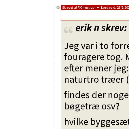
Skrevet af
F.Ormstrup
Lørdag d. 23/5/201
erik n
skrev:
Jeg var i to forr
fouragere tog. M
efter mener jeg: 
naturtro træer 
findes der noge
bøgetræ osv?
hvilke byggesæt