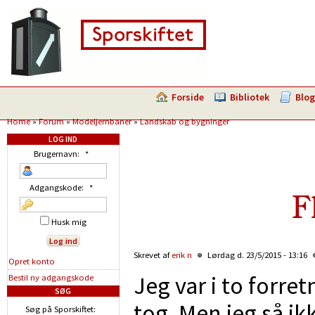
Forside
Bibliotek
Blog
Home
»
Forum
»
Modeljernbaner
»
Landskab og bygninger
LOG IND
Brugernavn:
*
Adgangskode:
*
F
Husk mig
Skrevet af
erik n
Lørdag d. 23/5/2015 - 13:16
Opret konto
Jeg var i to forret
Bestil ny adgangskode
SØG
tog. Men jeg så ik
Søg på Sporskiftet: