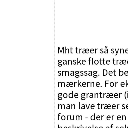
Mht træer så syn
ganske flotte træ
smagssag. Det be
mærkerne. For ek
gode grantræer (i
man lave træer se
forum - der er en
beskrivelse af se