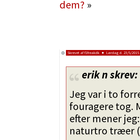
dem?
»
Skrevet af
f1freakdk
Lørdag d. 23/5/2015 
erik n
skrev:
Jeg var i to forr
fouragere tog. M
efter mener jeg: 
naturtro træer 