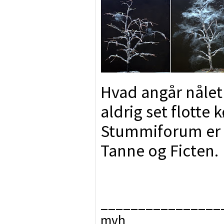
Hvad angår nåletr
aldrig set flotte
Stummiforum er d
Tanne og Ficten.
________________
mvh