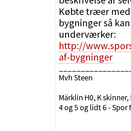
Købte træer med 
bygninger så kan
underværker:
http://www.spors
af-bygninger
________________
Mvh Steen
Märklin H0, K skinner,
4 og 5 og lidt 6 - Sp