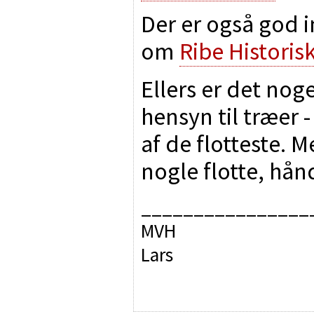
Der er også god i
om
Ribe Histori
Ellers er det no
hensyn til træer -
af de flotteste. M
nogle flotte, hån
________________
MVH
Lars