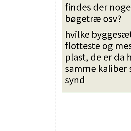
findes der noge
bøgetræ osv?
hvilke byggesæt
flotteste og mes
plast, de er da 
samme kaliber 
synd