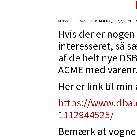
Skrevet af
LasseSteen
Mandag d. 6/5/2024 - 1
Hvis der er noge
interesseret, så s
af de helt nye DS
ACME med varenr.
Her er link til mi
https://www.dba
1112944525/
Bemærk at vognen 