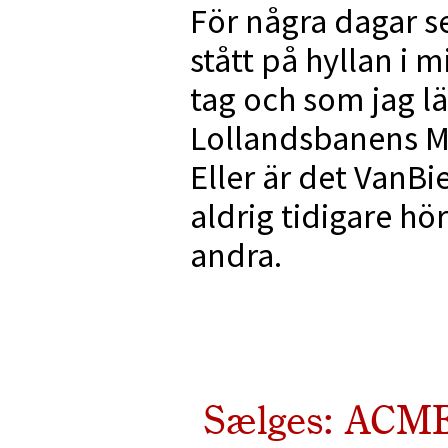
För några dagar s
stått på hyllan i 
tag och som jag l
Lollandsbanens MY
Eller är det VanBi
aldrig tidigare hö
andra.
Sælges: ACME 