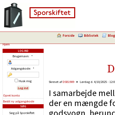
Forside
Bibliotek
Blog
Hjem
LOG IND
Brugernavn:
*
D
Adgangskode:
*
Husk mig
Skrevet af
DSB1989
Lørdag d. 4/10/2025 - 12:
I samarbejde mel
Opret konto
der en mængde fo
Bestil ny adgangskode
SØG
godsvogn, herunde
Søg på Sporskiftet: