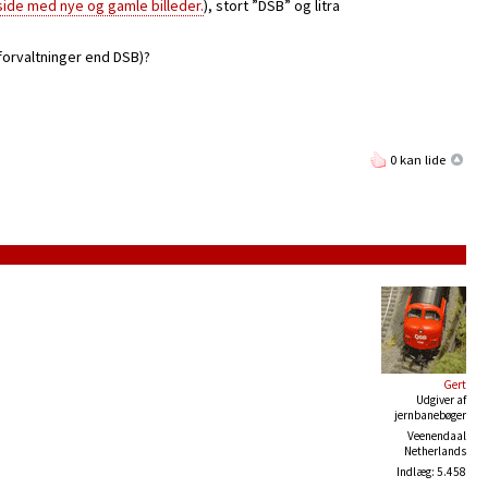
eside med nye og gamle billeder.
), stort ”DSB” og litra
 forvaltninger end DSB)?
0 kan lide
Gert
Udgiver af
jernbanebøger
Veenendaal
Netherlands
Indlæg: 5.458