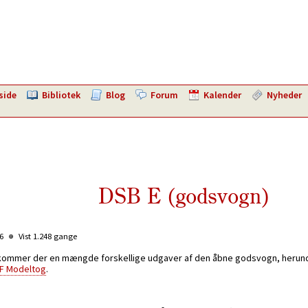
side
Bibliotek
Blog
Forum
Kalender
Nyheder
DSB E (godsvogn)
06
Vist 1.248 gange
kommer der en mængde forskellige udgaver af den åbne godsvogn, herunder
F Modeltog
.