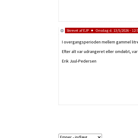
Skrevet af
EJP
Onsdag d. 13/5/2026 - 12:
I overgangsperioden mellem gammel litrerin
Efter alt var udrangeret eller omdøbt, va
Erik Juul-Pedersen