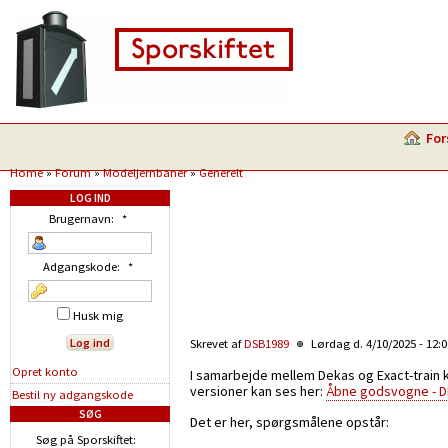
For
Home
»
Forum
»
Modeljernbaner
»
Generelt
LOG IND
Brugernavn:
*
Adgangskode:
*
Husk mig
Skrevet af
DSB1989
Lørdag d. 4/10/2025 - 12:
Opret konto
I samarbejde mellem Dekas og Exact-train 
versioner kan ses her:
Åbne godsvogne - D
Bestil ny adgangskode
SØG
Det er her, spørgsmålene opstår:
Søg på Sporskiftet: