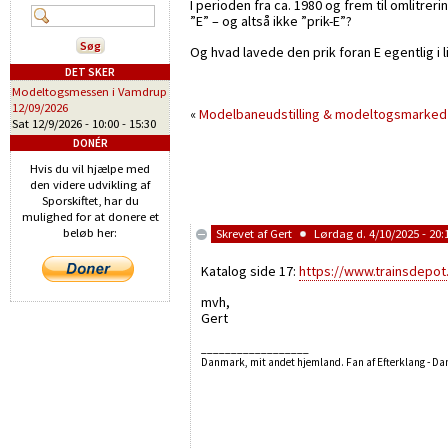
I perioden fra ca. 1980 og frem til omlitreri
”E” – og altså ikke ”prik-E”?
Og hvad lavede den prik foran E egentlig i 
DET SKER
Modeltogsmessen i Vamdrup
12/09/2026
«
Modelbaneudstilling & modeltogsmarked
Sat 12/9/2026 -
10:00
-
15:30
DONÉR
Hvis du vil hjælpe med
den videre udvikling af
Sporskiftet, har du
mulighed for at donere et
beløb her:
Skrevet af
Gert
Lørdag d. 4/10/2025 - 20:
Katalog side 17:
https://www.trainsdepo
mvh,
Gert
__________________
Danmark, mit andet hjemland. Fan af Efterklang - D