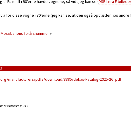
ng til Es midt i 90’erne havde vognene, så vidt jeg kan se (
DSB Litra E billed
litra for disse vogne i 70’erne (jeg kan se, at den også optræder hos andre
Mosebanens forårsnummer
»
17
t.org/manufacturers/pdfs/download/3385/dekas-katalog-2025-26_pdf
anmarks bedste musik!