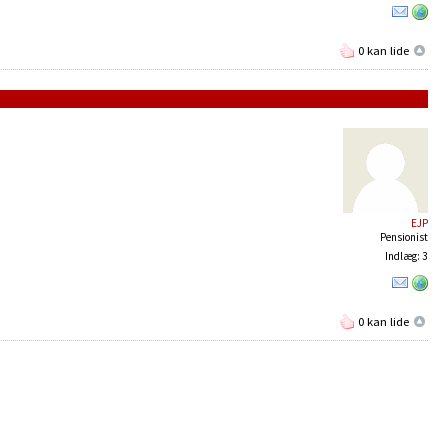
0 kan lide
EJP
Pensionist
Indlæg: 3
0 kan lide