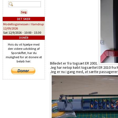
DET SKER
Modeltogsmessen i Vamdrup
12/09/2026
Sat 12/9/2026 -
10:00
-
15:30
DONÉR
Hvis du vil hjælpe med
den videre udvikling af
Sporskiftet, har du
mulighed for at donere et
beløb her:
Billedet er fra togsæt ER 2001.
Jeg har netop købt togsættet ER 2010 fra 
Jeg er nu i gang med, at sætte passagerer