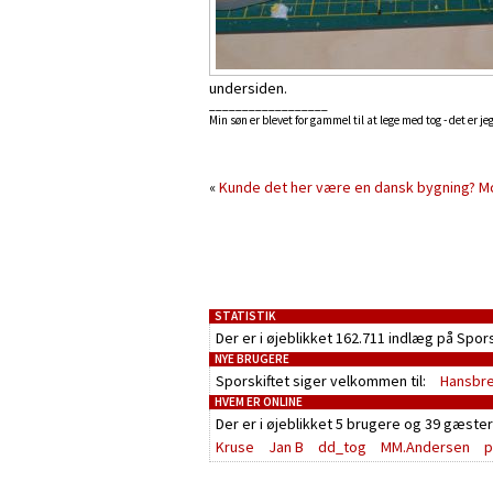
undersiden.
__________________
Min søn er blevet for gammel til at lege med tog - det er je
«
Kunde det her være en dansk bygning?
Mc
STATISTIK
Der er i øjeblikket 162.711 indlæg på Spor
NYE BRUGERE
Sporskiftet siger velkommen til:
Hansbr
HVEM ER ONLINE
Der er i øjeblikket
5 brugere
og
39 gæster
Kruse
Jan B
dd_tog
MM.Andersen
p