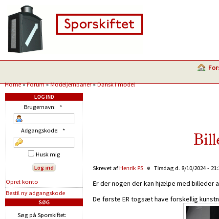
For
Home
»
Forum
»
Modeljernbaner
»
Dansk i model
LOG IND
Brugernavn:
*
Adgangskode:
*
Bil
Husk mig
Skrevet af
Henrik PS
Tirsdag d. 8/10/2024 - 21
Opret konto
Er der nogen der kan hjælpe med billeder 
Bestil ny adgangskode
De første ER togsæt have forskellig kunstn
SØG
Søg på Sporskiftet: