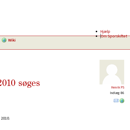
Hjælp
Om Sporskiftet
Wiki
2010 søges
Henrik PS
Indlæg: 86
 2010.