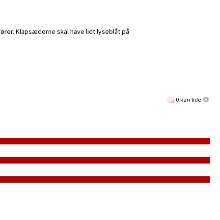
ører. Klapsæderne skal have lidt lyseblåt på
0 kan lide