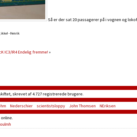
Så er der sat 20 passagerer på i vognen og lokof
g ikke! - Henrik
K IC3/IR4 Endelig fremme!
»
skiftet, skrevet af 4.727 registrerede brugere.
ehm
Nederschier
scientistsloppy
John Thomsen
NEriksen
online.
oulmh