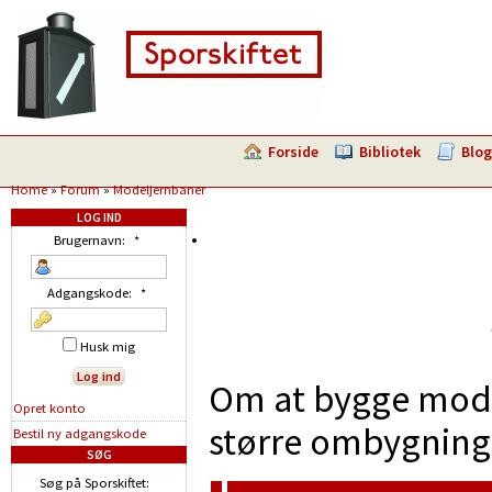
Forside
Bibliotek
Blog
Home
»
Forum
»
Modeljernbaner
LOG IND
Brugernavn:
*
Adgangskode:
*
Husk mig
Om at bygge model
Opret konto
større ombygninge
Bestil ny adgangskode
SØG
Søg på Sporskiftet: