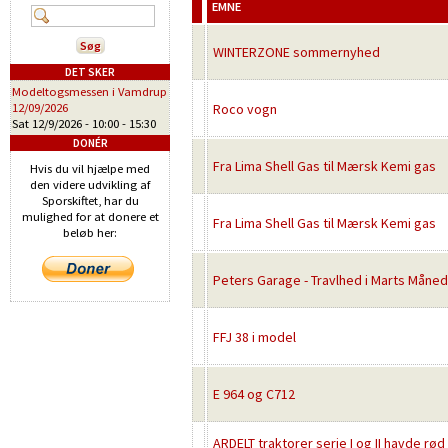
EMNE
WINTERZONE sommernyhed
DET SKER
Modeltogsmessen i Vamdrup
12/09/2026
Roco vogn
Sat 12/9/2026 -
10:00
-
15:30
DONÉR
Fra Lima Shell Gas til Mærsk Kemi gas
Hvis du vil hjælpe med
den videre udvikling af
Sporskiftet, har du
mulighed for at donere et
Fra Lima Shell Gas til Mærsk Kemi gas
beløb her:
Peters Garage - Travlhed i Marts Måned
FFJ 38 i model
E 964 og C712
ARDELT traktorer serie I og II havde r