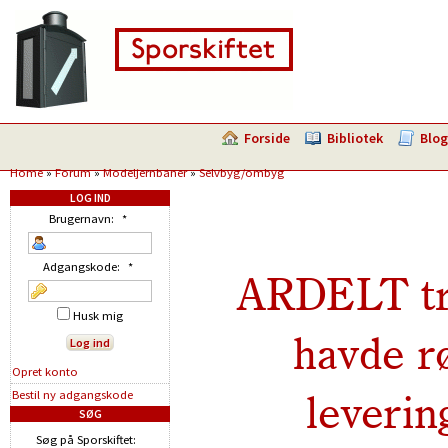
Forside
Bibliotek
Blog
Home
»
Forum
»
Modeljernbaner
»
Selvbyg/ombyg
LOG IND
Brugernavn:
*
Adgangskode:
*
ARDELT tra
Husk mig
havde r
Opret konto
leveri
Bestil ny adgangskode
SØG
Søg på Sporskiftet: