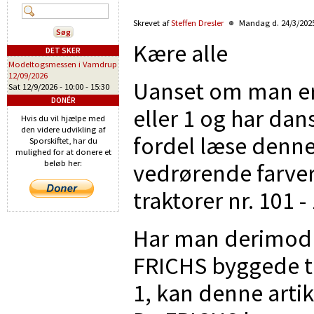
Skrevet af
Steffen Dresler
Mandag d. 24/3/2025
Kære alle
DET SKER
Modeltogsmessen i Vamdrup
12/09/2026
Uanset om man er t
Sat 12/9/2026 -
10:00
-
15:30
DONÉR
eller 1 og har da
Hvis du vil hjælpe med
den videre udvikling af
fordel læse denne 
Sporskiftet, har du
mulighed for at donere et
beløb her:
vedrørende farve
traktorer nr. 101 -
Har man derimod 
FRICHS byggede trak
1, kan denne artik