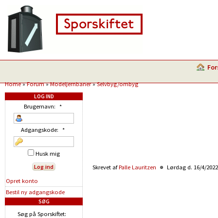
For
Home
»
Forum
»
Modeljernbaner
»
Selvbyg/ombyg
LOG IND
Brugernavn:
*
Adgangskode:
*
Husk mig
Skrevet af
Palle Lauritzen
Lørdag d. 16/4/2022
Opret konto
Bestil ny adgangskode
SØG
Søg på Sporskiftet: