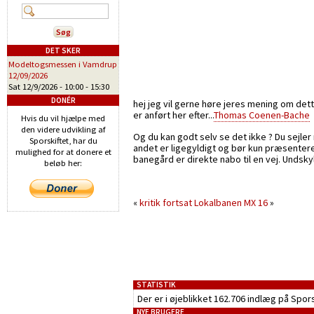
DET SKER
Modeltogsmessen i Vamdrup
12/09/2026
Sat 12/9/2026 -
10:00
-
15:30
DONÉR
hej jeg vil gerne høre jeres mening om dett
er anført her efter...
Thomas Coenen-Bache
Hvis du vil hjælpe med
den videre udvikling af
Og du kan godt selv se det ikke ? Du sejler ru
Sporskiftet, har du
andet er ligegyldigt og bør kun præsenteres
mulighed for at donere et
banegård er direkte nabo til en vej. Undskyl
beløb her:
«
kritik fortsat
Lokalbanen MX 16
»
STATISTIK
Der er i øjeblikket 162.706 indlæg på Spor
NYE BRUGERE