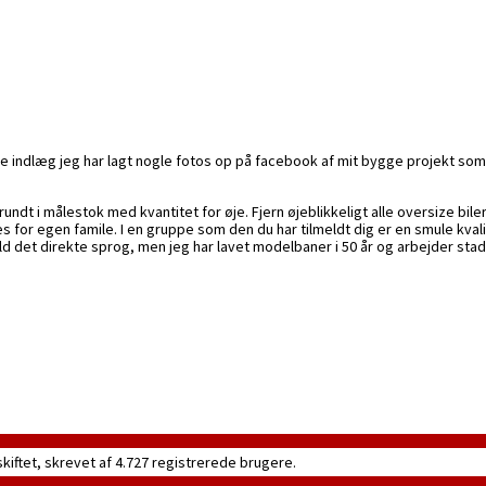
e indlæg jeg har lagt nogle fotos op på facebook af mit bygge projekt som 
ndt i målestok med kvantitet for øje. Fjern øjeblikkeligt alle oversize biler o
 for egen famile. I en gruppe som den du har tilmeldt dig er en smule kvalit
d det direkte sprog, men jeg har lavet modelbaner i 50 år og arbejder stadig
skiftet, skrevet af 4.727 registrerede brugere.