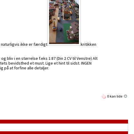
naturligvis ikke er færdigt
kritikken
g bliv i en størrelse f.eks 1:87 (Din 2 CV til Venstre) Alt
ets bevidsthed et must. Lige et hint til sidst. INGEN
 på at forfine alle detaljer.
0 kan lide