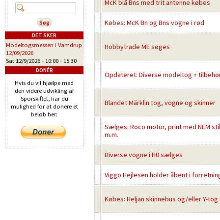
McK blå Bns med trit antenne købes
Købes: McK Bn og Bns vogne i rød
DET SKER
Modeltogsmessen i Vamdrup
Hobbytrade ME søges
12/09/2026
Sat 12/9/2026 -
10:00
-
15:30
DONÉR
Opdateret: Diverse modeltog + tilbeh
Hvis du vil hjælpe med
den videre udvikling af
Sporskiftet, har du
Blandet Märklin tog, vogne og skinner
mulighed for at donere et
beløb her:
Sælges: Roco motor, print med NEM stik
m.m.
Diverse vogne i H0 sælges
Viggo Hejlesen holder åbent i forretni
Købes: Heljan skinnebus og/eller Y-tog