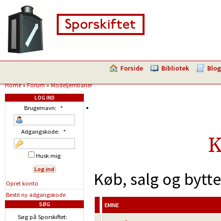
Forside
Bibliotek
Blog
Home
»
Forum
»
Modeljernbaner
LOG IND
Brugernavn:
*
Adgangskode:
*
K
Husk mig
Køb, salg og bytt
Opret konto
Bestil ny adgangskode
SØG
EMNE
Søg på Sporskiftet: