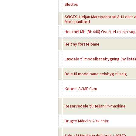
Slettes
SØGES: Heljan Marcipanbrød AHJ eller 
Marcipanbrød
Henchel MH (DH440) Overdel i resin søg
Helt ny første bane
Løsdele til modelbanebygning (ny liste)
Dele til modelbane selvbyg til salg
Købes: ACME Ckm
Reservedele til Heljan Pr-maskine
Brugte Märklin K-skinner
Salg af Märklin Ardelt kran / 49570