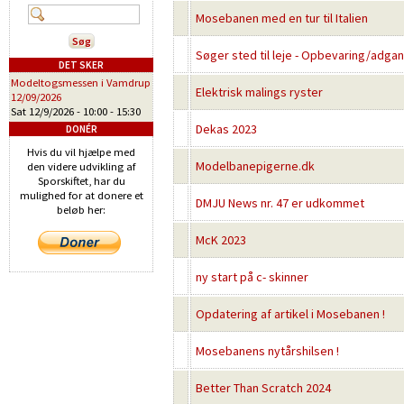
Mosebanen med en tur til Italien
Søger sted til leje - Opbevaring/adgan
DET SKER
Modeltogsmessen i Vamdrup
Elektrisk malings ryster
12/09/2026
Sat 12/9/2026 -
10:00
-
15:30
Dekas 2023
DONÉR
Hvis du vil hjælpe med
Modelbanepigerne.dk
den videre udvikling af
Sporskiftet, har du
mulighed for at donere et
DMJU News nr. 47 er udkommet
beløb her:
McK 2023
ny start på c- skinner
Opdatering af artikel i Mosebanen !
Mosebanens nytårshilsen !
Better Than Scratch 2024