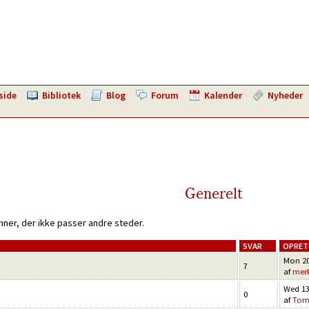
side
Bibliotek
Blog
Forum
Kalender
Nyheder
Generelt
mner, der ikke passer andre steder.
SVAR
OPRET
Mon 20
7
af
merk
Wed 13
0
af
Tor