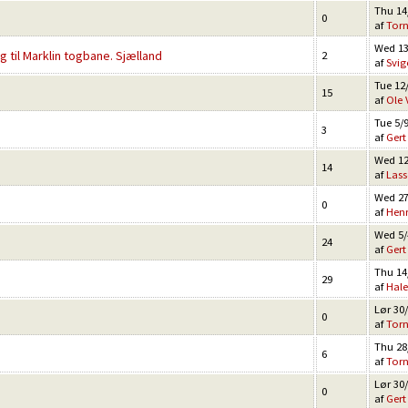
Thu 14
0
af
Tor
Wed 13
g til Marklin togbane. Sjælland
2
af
Svig
Tue 12/
15
af
Ole 
Tue 5/9
3
af
Gert
Wed 12
14
af
Lass
Wed 27
0
af
Henr
Wed 5/
24
af
Gert
Thu 14/
29
af
Hal
Lør 30/
0
af
Tor
Thu 28
6
af
Tor
Lør 30/
0
af
Gert