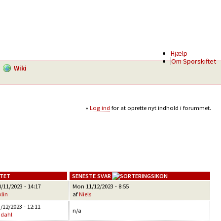
Hjælp
Om Sporskiftet
Wiki
Log ind
for at oprette nyt indhold i forummet.
TET
SENESTE SVAR
/11/2023 - 14:17
Mon 11/12/2023 - 8:55
lin
af
Niels
/12/2023 - 12:11
n/a
ndahl