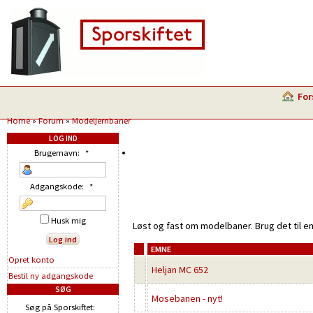
For
Home
»
Forum
»
Modeljernbaner
LOG IND
Brugernavn:
*
Adgangskode:
*
Husk mig
Løst og fast om modelbaner. Brug det til e
EMNE
Opret konto
Heljan MC 652
Bestil ny adgangskode
SØG
Mosebanen - nyt!
Søg på Sporskiftet: