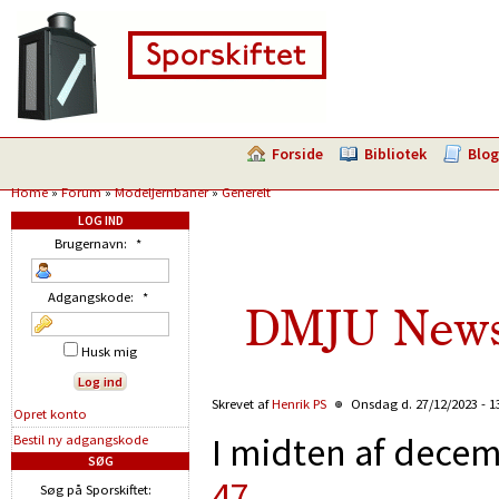
Forside
Bibliotek
Blog
Home
»
Forum
»
Modeljernbaner
»
Generelt
LOG IND
Brugernavn:
*
Adgangskode:
*
DMJU News 
Husk mig
Skrevet af
Henrik PS
Onsdag d. 27/12/2023 - 1
Opret konto
I midten af dec
Bestil ny adgangskode
SØG
47
.
Søg på Sporskiftet: