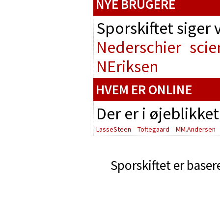
NYE BRUGERE
Sporskiftet siger
Nederschier
scie
NEriksen
HVEM ER ONLINE
Der er i øjeblikke
LasseSteen
Toftegaard
MM.Andersen
Sporskiftet er baser