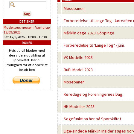
Mosebanen
Forberedelse til Lange Tog - køreaften
DET SKER
Modeltogsmessen i Vamdrup
12/09/2026
Märklin dage 2023 Göppinge
Sat 12/9/2026 -
10:00
-
15:30
DONÉR
Forberedelse til "Lange Tog" - juni.
Hvis du vil hjælpe med
den videre udvikling af
VK Modelle 2023
Sporskiftet, har du
mulighed for at donere et
BuBi Model 2023
beløb her:
Mosebanen
Køredage og Foreningernes Dag.
HK Modeller 2023
Søgefunktion her på Sporskiftet
Lige-sindede Märklin Insider søges Nor