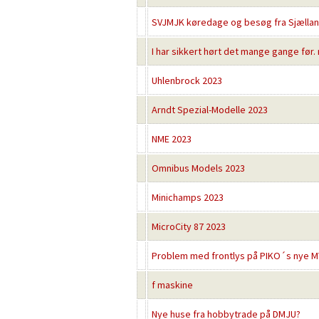
SVJMJK køredage og besøg fra Sjællan
I har sikkert hørt det mange gange før.
Uhlenbrock 2023
Arndt Spezial-Modelle 2023
NME 2023
Omnibus Models 2023
Minichamps 2023
MicroCity 87 2023
Problem med frontlys på PIKO´s nye MY
f maskine
Nye huse fra hobbytrade på DMJU?