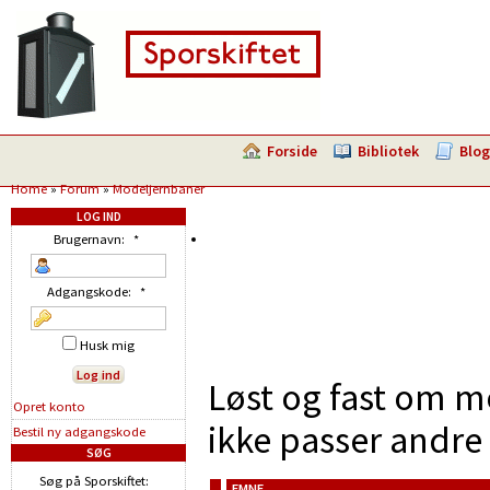
Forside
Bibliotek
Blog
Home
»
Forum
»
Modeljernbaner
LOG IND
Brugernavn:
*
Adgangskode:
*
Husk mig
Løst og fast om m
Opret konto
ikke passer andre 
Bestil ny adgangskode
SØG
Søg på Sporskiftet:
EMNE