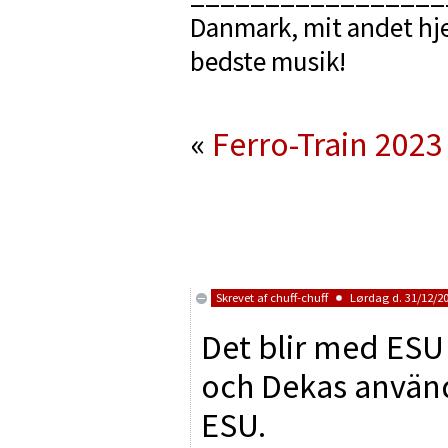
Danmark, mit andet hje
bedste musik!
«
Ferro-Train 2023
Skrevet af
chuff-chuff
Lørdag d. 31/12/20
Det blir med ESU
och Dekas använd
ESU.