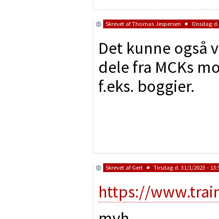
Skrevet af
Thomas Jespersen
Onsdag d. 
Det kunne også v
dele fra MCKs mo
f.eks. boggier.
Skrevet af
Gert
Tirsdag d. 31/1/2023 - 13:
https://www.tra
mvh,