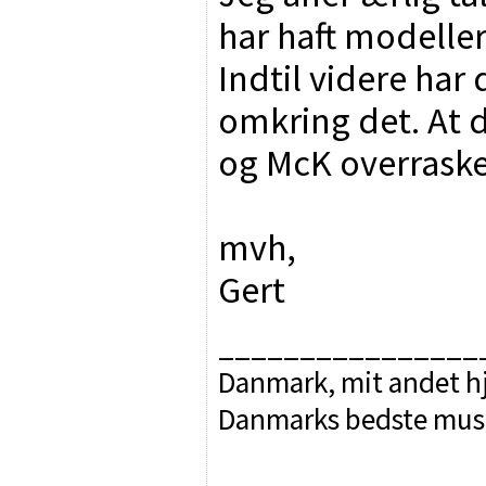
har haft modeller 
Indtil videre har 
omkring det. At d
og McK overraske
mvh,
Gert
________________
Danmark, mit andet hj
Danmarks bedste mus