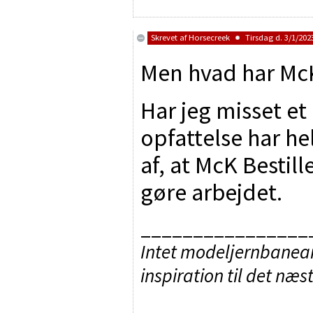
Skrevet af
Horsecreek
Tirsdag d. 3/1/2023
Men hvad har McK
Har jeg misset et
opfattelse har he
af, at McK Bestill
gøre arbejdet.
________________
Intet modeljernbaneanl
inspiration til det næs