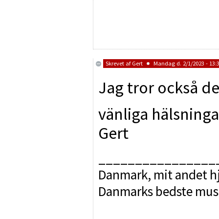
Skrevet af
Gert
Mandag d. 2/1/2023 - 13:
Jag tror också de
vänliga hälsninga
Gert
________________
Danmark, mit andet hj
Danmarks bedste mus