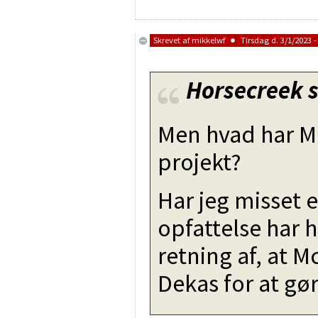
Skrevet af
mikkelwf
Tirsdag d. 3/1/2023 -
Horsecreek
s
Men hvad har M
projekt?
Har jeg misset e
opfattelse har h
retning af, at M
Dekas for at gør