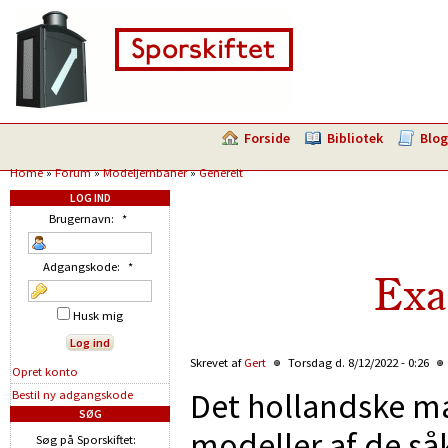
Forside
Bibliotek
Blog
Home
»
Forum
»
Modeljernbaner
»
Generelt
LOG IND
Brugernavn:
*
Adgangskode:
*
Exa
Husk mig
Skrevet af
Gert
Torsdag d. 8/12/2022 - 0:26
Opret konto
Det hollandske mæ
Bestil ny adgangskode
SØG
modeller af de så
Søg på Sporskiftet: