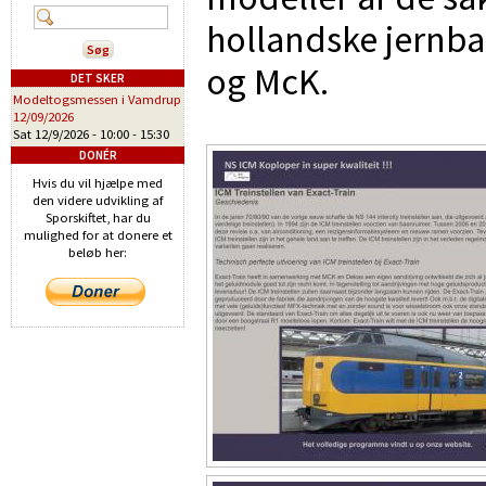
hollandske jernb
og McK.
DET SKER
Modeltogsmessen i Vamdrup
12/09/2026
Sat 12/9/2026 -
10:00
-
15:30
DONÉR
Hvis du vil hjælpe med
den videre udvikling af
Sporskiftet, har du
mulighed for at donere et
beløb her: