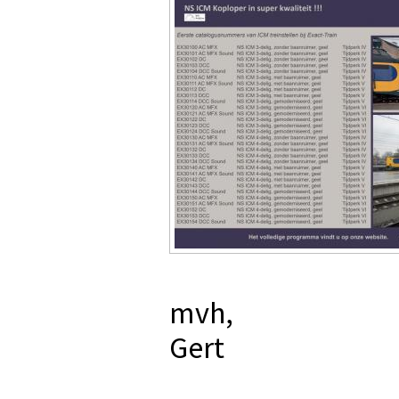
mvh,
Gert
_________________