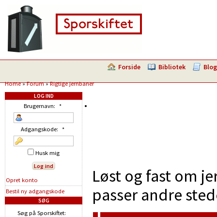
Forside
Bibliotek
Blog
Home
»
Forum
»
Rigtige jernbaner
LOG IND
Brugernavn:
*
Adgangskode:
*
Husk mig
Løst og fast om je
Opret konto
passer andre sted
Bestil ny adgangskode
SØG
Søg på Sporskiftet: