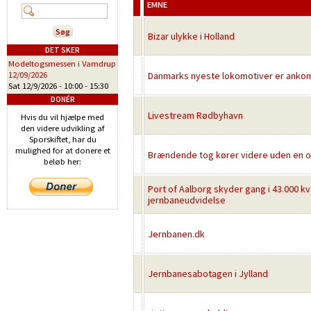
EMNE
Bizar ulykke i Holland
DET SKER
Modeltogsmessen i Vamdrup
12/09/2026
Danmarks nyeste lokomotiver er ank
Sat 12/9/2026 -
10:00
-
15:30
DONÉR
Livestream Rødbyhavn
Hvis du vil hjælpe med
den videre udvikling af
Sporskiftet, har du
mulighed for at donere et
Brændende tog kører videre uden en 
beløb her:
Port of Aalborg skyder gang i 43.000 k
jernbaneudvidelse
Jernbanen.dk
Jernbanesabotagen i Jylland