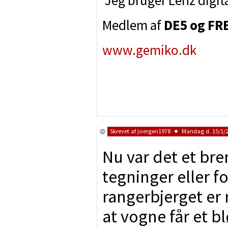
Jeg bruger Lenz digit
Medlem af
DE5 og F
www.gemiko.dk
Skrevet af
joergen1978
Mandag d. 15/1/2
Nu var det et b
tegninger eller fo
rangerbjerget er 
at vogne får et b