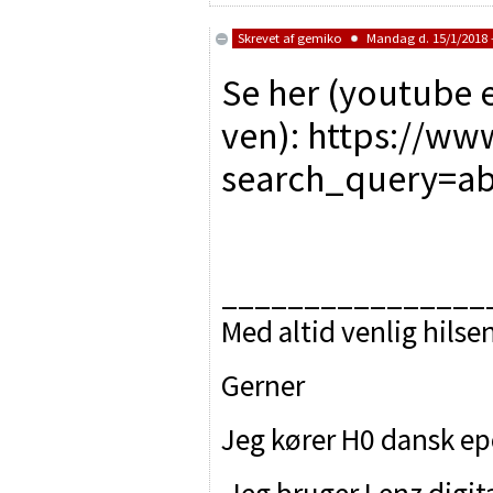
Skrevet af
gemiko
Mandag d. 15/1/2018 -
Se her (youtube e
ven): https://ww
search_query=ab
________________
Med altid venlig hilse
Gerner
Jeg kører H0 dansk epok