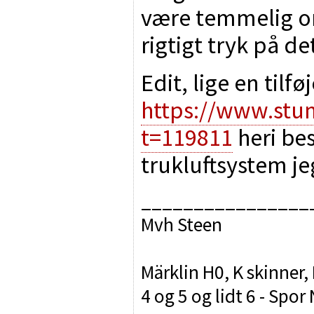
være temmelig o
rigtigt tryk på de
Edit, lige en tilføj
https://www.stu
t=119811
heri be
trukluftsystem je
________________
Mvh Steen
Märklin H0, K skinner,
4 og 5 og lidt 6 - Sp