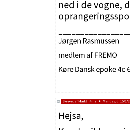
ned i de vogne, d
oprangeringsspo
________________
Jørgen Rasmussen
medlem af FREMO
Køre Dansk epoke 4c-
Skrevet af
Marklin4me
Mandag d. 15/1/20
Hejsa,