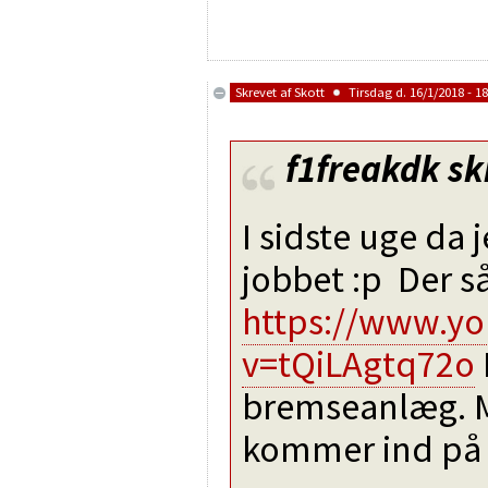
Skrevet af
Skott
Tirsdag d. 16/1/2018 - 18
f1freakdk
sk
I sidste uge da
jobbet :p Der så
https://www.y
v=tQiLAgtq72o
bremseanlæg. M
kommer ind på s