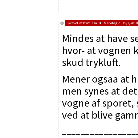
Skrevet af
hxmiesa
Mandag d. 15/1/2018 
Mindes at have s
hvor- at vognen 
skud trykluft.
Mener ogsaa at h
men synes at det 
vogne af sporet, s
ved at blive gam
________________