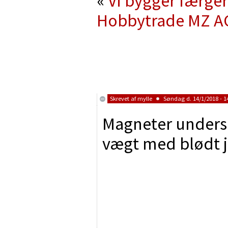
«
Vi bygger færger
Hobbytrade MZ A
Skrevet af
mylle
Søndag d. 14/1/2018 - 1
Magneter unders
vægt med blødt 