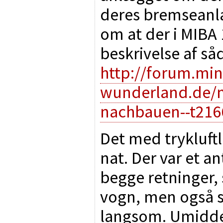
deres bremseanlæ
om at der i MIBA 
beskrivelse af så
http://forum.min
wunderland.de/m
nachbauen--t216
Det med trykluf
nat. Der var et an
begge retninger,
vogn, men også sk
langsom. Umiddel