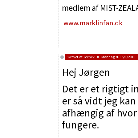
medlem af MIST-ZEAL
www.marklinfan.dk
Skrevet af
Techek
Mandag d. 15/1/2018 -
Hej Jørgen
Det er et rigtigt
er så vidt jeg ka
afhængig af hvor
fungere.