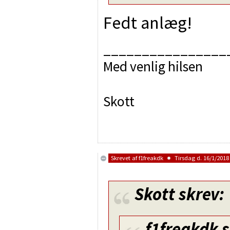
Fedt anlæg!
________________
Med venlig hilsen
Skott
Skrevet af
f1freakdk
Tirsdag d. 16/1/2018 
Skott
skrev:
f1freakdk
s