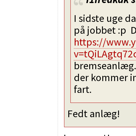
I sidste uge d
på jobbet :p D
https://www.
v=tQiLAgtq72
bremseanlæg. 
der kommer in
fart.
Fedt anlæg!