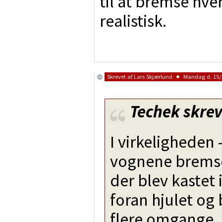
til at bremse hv
realistisk.
Skrevet af
Lars Skjærlund
Mandag d. 15/1
Techek
skrev
I virkeligheden 
vognene brems
der blev kastet
foran hjulet og
flere omgange.