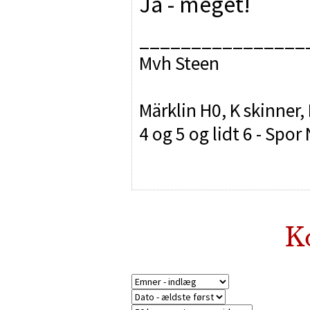
Ja - meget!
________________
Mvh Steen
Märklin H0, K skinner,
4 og 5 og lidt 6 - Sp
K