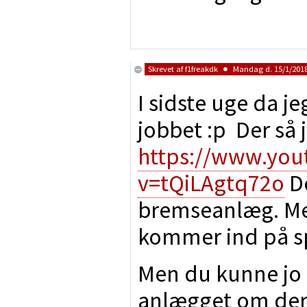
Skrevet af
f1freakdk
Mandag d. 15/1/2018
I sidste uge da j
jobbet :p Der så 
https://www.yo
v=tQiLAgtq72o
De
bremseanlæg. Men
kommer ind på sp
Men du kunne jo 
anlægget om der 