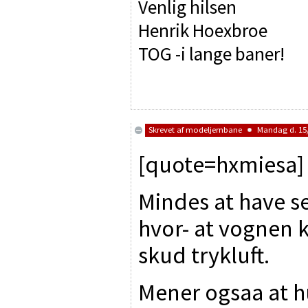
Venlig hilsen
Henrik Hoexbroe
TOG -i lange baner!
Skrevet af
modeljernbane
Mandag d. 15/
[quote=hxmiesa]
Mindes at have s
hvor- at vognen 
skud trykluft.
Mener ogsaa at h