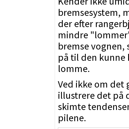
Kender ikke umid
bremsesystem, me
der efter rangerb
mindre "lommer" 
bremse vognen, så
på til den kunne
lomme.
Ved ikke om det g
illustrere det på
skimte tendense
pilene.