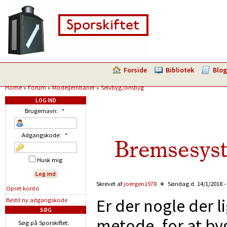
Forside
Bibliotek
Blog
Home
»
Forum
»
Modeljernbaner
»
Selvbyg/ombyg
LOG IND
Brugernavn:
*
Adgangskode:
*
Bremsesyste
Husk mig
Skrevet af
joergen1978
Søndag d. 14/1/2018 -
Opret konto
Er der nogle der 
Bestil ny adgangskode
SØG
metode, for at by
Søg på Sporskiftet: